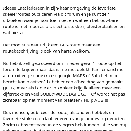
Idee!!!! Laat iedereen in zijn/haar omgeving de favoriete
skeelerroutes publiceren via dit forum en je kunt zelf
uitzoeken waar je naar toe moet en wat een betrouwbare
route is met mooi asfalt, slechte stukken, pleisterplaatsen en
wat niet al.
Het mooist is natuurlijk een GPS-route maar een
routebeschrijving is ook van harte welkom.
Nu heb ik zelf geprobeerd om in ieder geval 1 route op het
forum te krijgen maar dat is me niet gelukt. Kan iemand me
a.u.b. uitleggen hoe ik een google-MAPS of Satteliet in het
bericht kan plaatsen? Ik heb er een afbeelding van gemaakt
(JPEG) maar als ik die er in kopieer krijg ik alleen maar een
cijferreeks en veel SQBL@@DDGDGFDG..... Of wordt het pas
zichtbaar op het moment van plaatsen? Hulp AUB!!!!
Dus mensen, publiceer de route, afstand en hobbels en
favoriete stukken en laat iedereen van je omgeving genieten.
Zodra ik bovenstaand in de vingers heb kunnen jullie van mij
ook een aantal bijdragen verwachten van de omgeving