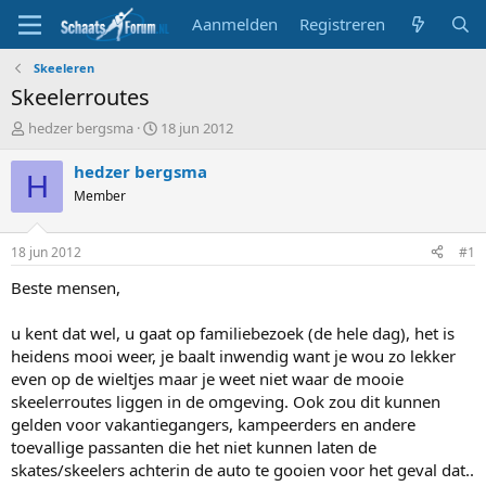
Aanmelden
Registreren
Skeeleren
Skeelerroutes
T
S
hedzer bergsma
18 jun 2012
o
t
p
a
hedzer bergsma
H
i
r
Member
c
t
s
d
t
a
18 jun 2012
#1
a
t
r
u
Beste mensen,
t
m
e
u kent dat wel, u gaat op familiebezoek (de hele dag), het is
r
heidens mooi weer, je baalt inwendig want je wou zo lekker
even op de wieltjes maar je weet niet waar de mooie
skeelerroutes liggen in de omgeving. Ook zou dit kunnen
gelden voor vakantiegangers, kampeerders en andere
toevallige passanten die het niet kunnen laten de
skates/skeelers achterin de auto te gooien voor het geval dat..