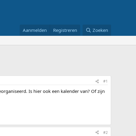
Aanmelden
Registreren
Zoeken
#1
organiseerd. Is hier ook een kalender van? Of zijn
#2