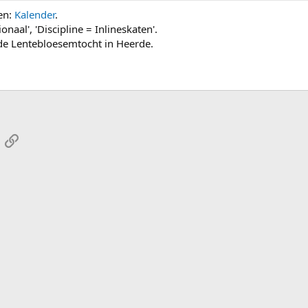
sen:
Kalender
.
onaal', 'Discipline = Inlineskaten'.
 de Lentebloesemtocht in Heerde.
App
-mail
Link