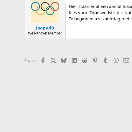
Hier staan er al een aantal tus
Kies voor 'Type wedstrijd = Nati
Te beginnen a.s. zaterdag met
JaapvdB
Well-Known Member
Facebook
X
Bluesky
LinkedIn
Reddit
Pinterest
Tumblr
Whats
E
Share: