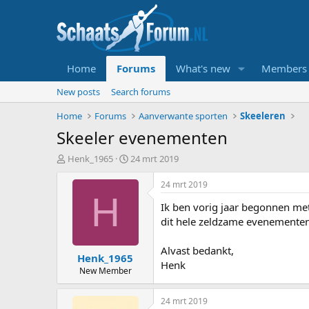
Home
Forums
What's new
Members
New posts
Search forums
Home
Forums
Aanverwante sporten
Skeeleren
Skeeler evenementen
T
S
Henk_1965
24 mrt 2019
o
t
p
a
24 mrt 2019
i
r
H
Ik ben vorig jaar begonnen met 
c
t
s
d
dit hele zeldzame evenementen
t
a
a
t
Alvast bedankt,
Henk_1965
r
u
Henk
t
m
New Member
e
r
24 mrt 2019