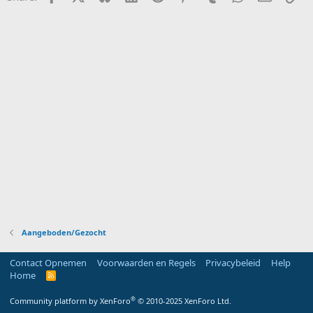
Aangeboden/Gezocht
Contact Opnemen
Voorwaarden en Regels
Privacybeleid
Help
Home
R
S
S
®
Community platform by XenForo
© 2010-2025 XenForo Ltd.