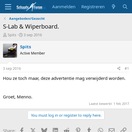
Aanmelden
Registreren
Aangeboden/Gezocht
S-Lab & Wiperboard.
T
S
Spits
3 sep 2016
o
t
p
a
Spits
i
r
Active Member
c
t
s
d
t
a
3 sep 2016
#1
a
t
r
u
Hou ze toch maar, deze advertentie mag verwijderd worden.
t
m
e
r
Groet, Menno.
Laatst bewerkt:
1 feb 2017
You must log in or register to reply here.
Facebook
X
Bluesky
LinkedIn
Reddit
Pinterest
Tumblr
WhatsApp
E-mail
Li
Share: