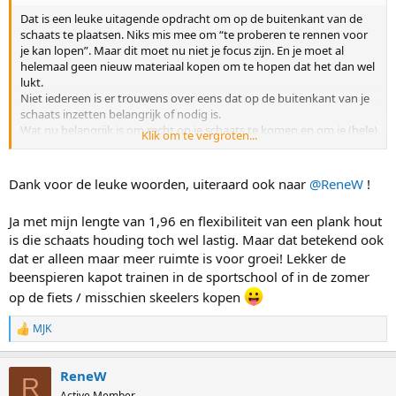
Dat is een leuke uitagende opdracht om op de buitenkant van de
schaats te plaatsen. Niks mis mee om “te proberen te rennen voor
je kan lopen”. Maar dit moet nu niet je focus zijn. En je moet al
helemaal geen nieuw materiaal kopen om te hopen dat het dan wel
lukt.
Niet iedereen is er trouwens over eens dat op de buitenkant van je
schaats inzetten belangrijk of nodig is.
Wat nu belangrijk is om recht op je schaats te komen en om je (hele)
Klik om te vergroten...
gewicht boven je glij schaats te krijgen. Ofwel je neus boven je knie.
Dit wordt ook wel boven-komen of over-komen genoemd.
Ik ben het met ReneW eens dat beter materiaal je wel kan helpen
Dank voor de leuke woorden, uiteraard ook naar
@ReneW
!
om rechter en stabieler op je schaats te staan. Zo te horen heb je er
zelf wel zin in om iets mooiers te kopen. Verwacht daar wel geen
Ja met mijn lengte van 1,96 en flexibiliteit van een plank hout
wonderen van.
is die schaats houding toch wel lastig. Maar dat betekend ook
Het is leuk te zien dat je zo van het schaatsen en leren schaatsen
dat er alleen maar meer ruimte is voor groei! Lekker de
geniet.
beenspieren kapot trainen in de sportschool of in de zomer
op de fiets / misschien skeelers kopen
MJK
R
e
a
ReneW
c
R
t
Active Member