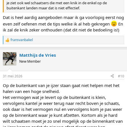
je ziet ook wel schaatsers die met een knik in de enkel op de
buitenkant landen maar dat is niet effectief.
Dat is heel aardig aangeboden maar ik ga voorlopig eerst nog
even zelf oefenen met de tips welke ik al heb gekregen
En
ik zal de knik zeker onthouden (dat dit niet de bedoeling is!)
fransvanbakel
R
e
a
Matthijs de Vries
c
t
New Member
i
o
n
31 mei 2026
#10
s
:
Op de buitenkant van je ijzer staan gaat niet helpen met het
halen van een hoge snelheid.
Het vermogen wat je levert op de buitenkant is klein,
vervolgens kantel je weer terug naar recht boven je schaats,
ook daar is het vermogen nul en vervolgens kom je pas weer
op de binnenkant waar je kunt afzetten. Kortom als je hard
wilt schaatsen moet je zo snel mogelijk op de binnenkant van
je ijzer komen zodat de nieuwe afzet direct weer kan