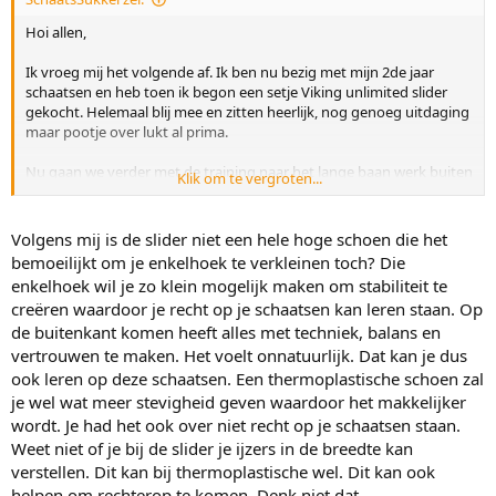
Hoi allen,
Ik vroeg mij het volgende af. Ik ben nu bezig met mijn 2de jaar
schaatsen en heb toen ik begon een setje Viking unlimited slider
gekocht. Helemaal blij mee en zitten heerlijk, nog genoeg uitdaging
maar pootje over lukt al prima.
Nu gaan we verder met de training naar het lange baan werk buiten
Klik om te vergroten...
de bocht om. En aan het einde van de training moesten we eens
met een slag om proberen om op de buitenkant van een schaats te
staan zodra je de slag maakt. Ik vond dit bijzonder moeilijk (lees: dit
Volgens mij is de slider niet een hele hoge schoen die het
lukte voor geen meter) maar nu komt de vraag: is dit een geval
bemoeilijkt om je enkelhoek te verkleinen toch? Die
meer balans en oefenen, oefenen en nog eens oefenen of zou een
enkelhoek wil je zo klein mogelijk maken om stabiliteit te
lager model (klap)schaats met mogelijk meer controle / minder
creëren waardoor je recht op je schaatsen kan leren staan. Op
hoge schoen een betere stap zijn?
de buitenkant komen heeft alles met techniek, balans en
Sowieso kan ik nu niet consequent recht op 1 schaats staan dus de
vertrouwen te maken. Het voelt onnatuurlijk. Dat kan je dus
vraag is ook "wil ik niet rennen terwijl je eerst moet leren lopen"
ook leren op deze schaatsen. Een thermoplastische schoen zal
maar ik dacht nooit gevraagd is altijd mis
je wel wat meer stevigheid geven waardoor het makkelijker
wordt. Je had het ook over niet recht op je schaatsen staan.
Weet niet of je bij de slider je ijzers in de breedte kan
verstellen. Dit kan bij thermoplastische wel. Dit kan ook
helpen om rechterop te komen. Denk niet dat