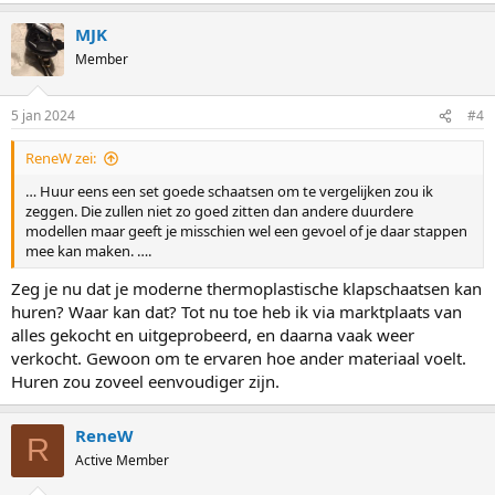
a
MJK
c
t
Member
i
o
n
5 jan 2024
#4
s
:
ReneW zei:
… Huur eens een set goede schaatsen om te vergelijken zou ik
zeggen. Die zullen niet zo goed zitten dan andere duurdere
modellen maar geeft je misschien wel een gevoel of je daar stappen
mee kan maken. ….
Zeg je nu dat je moderne thermoplastische klapschaatsen kan
huren? Waar kan dat? Tot nu toe heb ik via marktplaats van
alles gekocht en uitgeprobeerd, en daarna vaak weer
verkocht. Gewoon om te ervaren hoe ander materiaal voelt.
Huren zou zoveel eenvoudiger zijn.
ReneW
R
Active Member