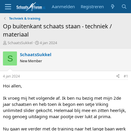
Aanmelden
Registreren
Techniek & training
Op buitenkant schaats staan - techniek /
materiaal
T
S
SchaatsSukkel
4 jan 2024
o
t
p
a
SchaatsSukkel
S
i
r
New Member
c
t
s
d
t
a
4 jan 2024
#1
a
t
r
u
Hoi allen,
t
m
e
Ik vroeg mij het volgende af. Ik ben nu bezig met mijn 2de
r
jaar schaatsen en heb toen ik begon een setje Viking
unlimited slider gekocht. Helemaal blij mee en zitten heerlijk,
nog genoeg uitdaging maar pootje over lukt al prima.
Nu gaan we verder met de training naar het lange baan werk