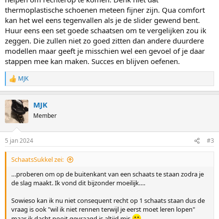
thermoplastische schoenen meteen fijner zijn. Qua comfort
kan het wel eens tegenvallen als je de slider gewend bent.
Huur eens een set goede schaatsen om te vergelijken zou ik
zeggen. Die zullen niet zo goed zitten dan andere duurdere
modellen maar geeft je misschien wel een gevoel of je daar
stappen mee kan maken. Succes en blijven oefenen.
MJK
R
e
a
MJK
c
t
Member
i
o
n
5 jan 2024
#3
s
:
SchaatsSukkel zei:
…proberen om op de buitenkant van een schaats te staan zodra je
de slag maakt. Ik vond dit bijzonder moeilijk….
Sowieso kan ik nu niet consequent recht op 1 schaats staan dus de
vraag is ook "wil ik niet rennen terwijl je eerst moet leren lopen"
maar ik dacht nooit gevraagd is altijd mis