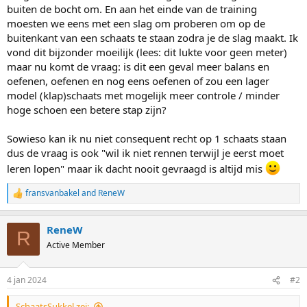
buiten de bocht om. En aan het einde van de training
moesten we eens met een slag om proberen om op de
buitenkant van een schaats te staan zodra je de slag maakt. Ik
vond dit bijzonder moeilijk (lees: dit lukte voor geen meter)
maar nu komt de vraag: is dit een geval meer balans en
oefenen, oefenen en nog eens oefenen of zou een lager
model (klap)schaats met mogelijk meer controle / minder
hoge schoen een betere stap zijn?
Sowieso kan ik nu niet consequent recht op 1 schaats staan
dus de vraag is ook "wil ik niet rennen terwijl je eerst moet
leren lopen" maar ik dacht nooit gevraagd is altijd mis
fransvanbakel
and
ReneW
R
e
a
ReneW
c
R
t
Active Member
i
o
n
4 jan 2024
#2
s
:
SchaatsSukkel zei: