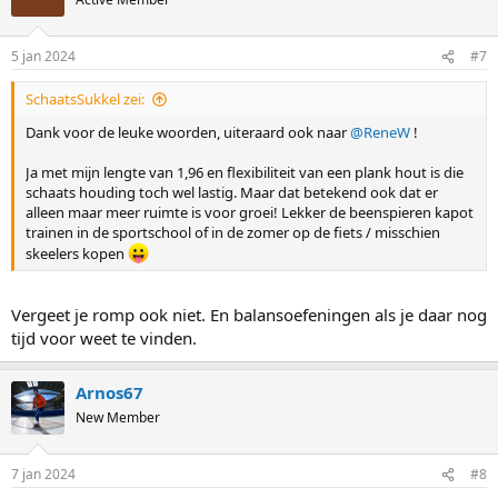
i
o
n
5 jan 2024
#7
s
:
SchaatsSukkel zei:
Dank voor de leuke woorden, uiteraard ook naar
@ReneW
!
Ja met mijn lengte van 1,96 en flexibiliteit van een plank hout is die
schaats houding toch wel lastig. Maar dat betekend ook dat er
alleen maar meer ruimte is voor groei! Lekker de beenspieren kapot
trainen in de sportschool of in de zomer op de fiets / misschien
skeelers kopen
Vergeet je romp ook niet. En balansoefeningen als je daar nog
tijd voor weet te vinden.
Arnos67
New Member
7 jan 2024
#8