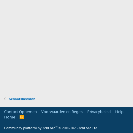
Schaatsbeelden
Contact Opnemen
Voorwaarden en Regels
Privacybeleid
Help
Home
R
S
S
®
Community platform by XenForo
© 2010-2025 XenForo Ltd.