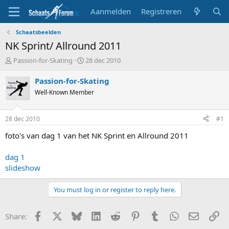
Aanmelden
Registreren
Schaatsbeelden
NK Sprint/ Allround 2011
T
S
Passion-for-Skating
28 dec 2010
o
t
p
a
Passion-for-Skating
i
r
Well-Known Member
c
t
s
d
t
a
28 dec 2010
#1
a
t
r
u
foto's van dag 1 van het NK Sprint en Allround 2011
t
m
e
dag 1
r
slideshow
You must log in or register to reply here.
Facebook
X
Bluesky
LinkedIn
Reddit
Pinterest
Tumblr
WhatsApp
E-mail
Li
Share: