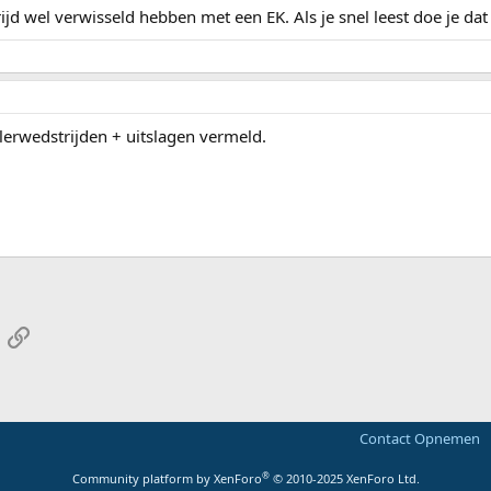
ijd wel verwisseld hebben met een EK. Als je snel leest doe je da
elerwedstrijden + uitslagen vermeld.
App
-mail
Link
Contact Opnemen
®
Community platform by XenForo
© 2010-2025 XenForo Ltd.