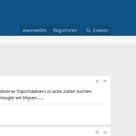
Aanmelden
Registreren
Zoeken
#1
 diverse Topschaatsers in actie zullen komen.
oogte wil blijven......
#2