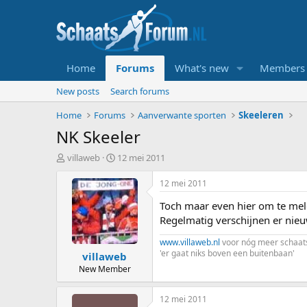
Home
Forums
What's new
Members
New posts
Search forums
Home
Forums
Aanverwante sporten
Skeeleren
NK Skeeler
T
S
villaweb
12 mei 2011
o
t
p
a
12 mei 2011
i
r
Toch maar even hier om te melde
c
t
s
d
Regelmatig verschijnen er nieu
t
a
www.villaweb.nl
voor nóg meer schaat
a
t
'er gaat niks boven een buitenbaan'
villaweb
r
u
t
m
New Member
e
r
12 mei 2011