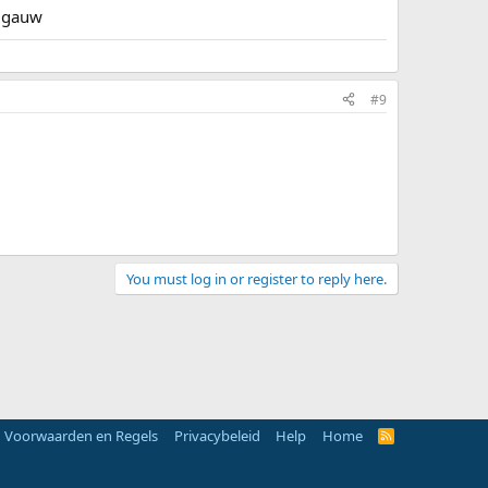
t gauw
#9
You must log in or register to reply here.
Voorwaarden en Regels
Privacybeleid
Help
Home
R
S
S