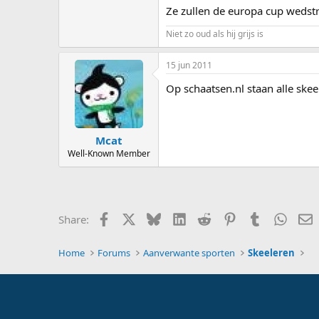
Ze zullen de europa cup wedstr
Niet zo oud als hij grijs is
15 jun 2011
Op schaatsen.nl staan alle ske
Mcat
Well-Known Member
Facebook
X
Bluesky
LinkedIn
Reddit
Pinterest
Tumblr
Whats
E
Share:
Home
Forums
Aanverwante sporten
Skeeleren