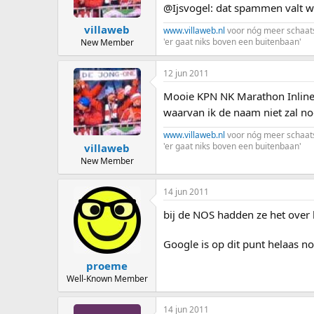
@Ijsvogel: dat spammen valt we
villaweb
www.villaweb.nl
voor nóg meer schaat
'er gaat niks boven een buitenbaan'
New Member
12 jun 2011
Mooie KPN NK Marathon Inline Sk
waarvan ik de naam niet zal 
www.villaweb.nl
voor nóg meer schaat
'er gaat niks boven een buitenbaan'
villaweb
New Member
14 jun 2011
bij de NOS hadden ze het over
Google is op dit punt helaas no
proeme
Well-Known Member
14 jun 2011