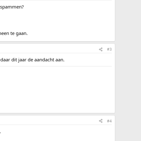
 te spammen?
heen te gaan.
#3
daar dit jaar de aandacht aan.
#4
.