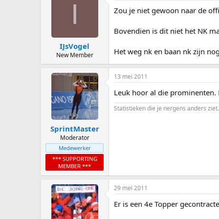
I
Zou je niet gewoon naar de offi
Bovendien is dit niet het NK maa
IJsVogel
Het weg nk en baan nk zijn nog
New Member
13 mei 2011
Leuk hoor al die prominenten. M
Statistieken die je nergens anders ziet.
SprintMaster
Moderator
Medewerker
*** SUPPORTING
MEMBER ***
29 mei 2011
Er is een 4e Topper gecontract