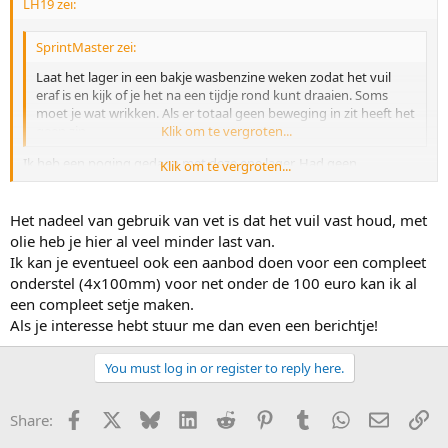
LH19 zei:
SprintMaster zei:
Laat het lager in een bakje wasbenzine weken zodat het vuil
eraf is en kijk of je het na een tijdje rond kunt draaien. Soms
moet je wat wrikken. Als er totaal geen beweging in zit heeft het
geen zin.
Klik om te vergroten...
Ik heb een poging gedaan met deze ene lager. Had geen
Klik om te vergroten...
wasbenzine in huis, maar een beetje terpetine doet ook wonderen.
Er kwam goed veel vuil vanaf, droog geblazen met de compressor
en het resultaat was een enorm soepel draaiende lager. Heb het
Het nadeel van gebruik van vet is dat het vuil vast houd, met
lager vervolgens met vet gesmeerd, had het achteraf misschien
olie heb je hier al veel minder last van.
beter met olie kunnen doen. Las net dat vet nogal zwaar rijdt...
Ik kan je eventueel ook een aanbod doen voor een compleet
maar kan hem altijd weer opnieuw schoonmaken.
onderstel (4x100mm) voor net onder de 100 euro kan ik al
De overige lagers moeten namelijk ook nog! Maar dacht laat ik het
een compleet setje maken.
eerst maar is met één proberen. Straks eerst maar is even een
Als je interesse hebt stuur me dan even een berichtje!
rondje skeeleren, kijken of dit lager wat soepeler gaat draaien. Het
vet moet zich namelijk wel eerst goed verspreiden.
You must log in or register to reply here.
Facebook
X
Bluesky
LinkedIn
Reddit
Pinterest
Tumblr
WhatsApp
E-mail
Li
Share: