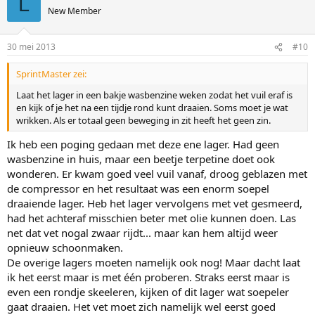
L
New Member
30 mei 2013
#10
SprintMaster zei:
Laat het lager in een bakje wasbenzine weken zodat het vuil eraf is
en kijk of je het na een tijdje rond kunt draaien. Soms moet je wat
wrikken. Als er totaal geen beweging in zit heeft het geen zin.
Ik heb een poging gedaan met deze ene lager. Had geen
wasbenzine in huis, maar een beetje terpetine doet ook
wonderen. Er kwam goed veel vuil vanaf, droog geblazen met
de compressor en het resultaat was een enorm soepel
draaiende lager. Heb het lager vervolgens met vet gesmeerd,
had het achteraf misschien beter met olie kunnen doen. Las
net dat vet nogal zwaar rijdt... maar kan hem altijd weer
opnieuw schoonmaken.
De overige lagers moeten namelijk ook nog! Maar dacht laat
ik het eerst maar is met één proberen. Straks eerst maar is
even een rondje skeeleren, kijken of dit lager wat soepeler
gaat draaien. Het vet moet zich namelijk wel eerst goed