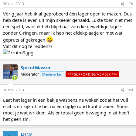
30 mei 2013
#8
Vorig jaar heb ik al geprobeerd één lager open te maken. Dus
heb deze is even uit mijn skeeler gehaald. Lukte toen niet met
een speld, want ik heb blijkbaar van die geweldige lagers
zonder C-ringen, maar ik heb het afdekplaatje er met wat
gepruts af gekregen
Valt dit nog te redden??
SprintMaster
Moderator
Medewerker
*** SUPPORTING MEMBER ***
30 mei 2013
#9
Laat het lager in een bakje wasbenzine weken zodat het vuil
eraf is en kijk of je het na een tijdje rond kunt draaien. Soms
moet je wat wrikken. Als er totaal geen beweging in zit heeft
het geen zin.
LH19