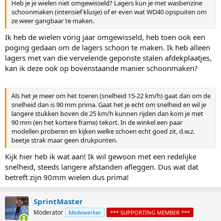
Heb je je wielen niet omgewisseld? Lagers kun je met wasbenzine
schoonmaken (intensief klusje) of er even wat WD40 opspuiten om
ze weer gangbaar te maken.
Ik heb de wielen vorig jaar omgewisseld, heb toen ook een
poging gedaan om de lagers schoon te maken. Ik heb alleen
lagers met van die vervelende geponste stalen afdekplaatjes,
kan ik deze ook op bovenstaande manier schoonmaken?
Als het je meer om het toeren (snelheid 15-22 km/h) gaat dan om de
snelheid dan is 90 mm prima. Gaat het je echt om snelheid en wil je
langere stukken boven de 25 km/h kunnen rijden dan kom je met
90 mm (en het kortere frame) tekort. In de winkel een paar
modellen proberen en kijken welke schoen echt goed zit, d.w.z.
beetje strak maar geen drukpunten.
Kijk hier heb ik wat aan! Ik wil gewoon met een redelijke
snelheid, steeds langere afstanden afleggen. Dus wat dat
betreft zijn 90mm wielen dus prima!
SprintMaster
Moderator
Medewerker
*** SUPPORTING MEMBER ***