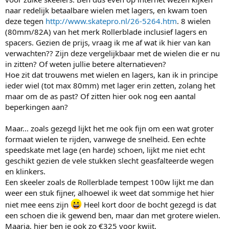
naar redelijk betaalbare wielen met lagers, en kwam toen
deze tegen
http://www.skatepro.nl/26-5264.htm
. 8 wielen
(80mm/82A) van het merk Rollerblade inclusief lagers en
spacers. Gezien de prijs, vraag ik me af wat ik hier van kan
verwachten?? Zijn deze vergelijkbaar met de wielen die er nu
in zitten? Of weten jullie betere alternatieven?
Hoe zit dat trouwens met wielen en lagers, kan ik in principe
ieder wiel (tot max 80mm) met lager erin zetten, zolang het
maar om de as past? Of zitten hier ook nog een aantal
beperkingen aan?
Maar... zoals gezegd lijkt het me ook fijn om een wat groter
formaat wielen te rijden, vanwege de snelheid. Een echte
speedskate met lage (en harde) schoen, lijkt me niet echt
geschikt gezien de vele stukken slecht geasfalteerde wegen
en klinkers.
Een skeeler zoals de Rollerblade tempest 100w lijkt me dan
weer een stuk fijner, alhoewel ik weet dat sommige het hier
niet mee eens zijn
Heel kort door de bocht gezegd is dat
een schoen die ik gewend ben, maar dan met grotere wielen.
Maarja, hier ben je ook zo €325 voor kwijt.