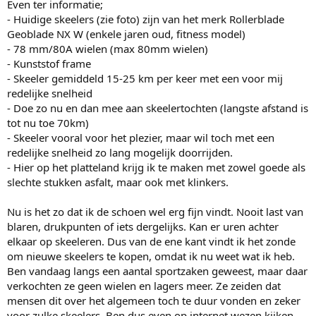
Even ter informatie;
- Huidige skeelers (zie foto) zijn van het merk Rollerblade
Geoblade NX W (enkele jaren oud, fitness model)
- 78 mm/80A wielen (max 80mm wielen)
- Kunststof frame
- Skeeler gemiddeld 15-25 km per keer met een voor mij
redelijke snelheid
- Doe zo nu en dan mee aan skeelertochten (langste afstand is
tot nu toe 70km)
- Skeeler vooral voor het plezier, maar wil toch met een
redelijke snelheid zo lang mogelijk doorrijden.
- Hier op het platteland krijg ik te maken met zowel goede als
slechte stukken asfalt, maar ook met klinkers.
Nu is het zo dat ik de schoen wel erg fijn vindt. Nooit last van
blaren, drukpunten of iets dergelijks. Kan er uren achter
elkaar op skeeleren. Dus van de ene kant vindt ik het zonde
om nieuwe skeelers te kopen, omdat ik nu weet wat ik heb.
Ben vandaag langs een aantal sportzaken geweest, maar daar
verkochten ze geen wielen en lagers meer. Ze zeiden dat
mensen dit over het algemeen toch te duur vonden en zeker
voor zulke skeelers. Ben dus even op internet wezen kijken