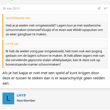
30 mei 2013
#7
SprintMaster zei:
Heb je je wielen niet omgewisseld? Lagers kun je met wasbenzine
schoonmaken (intensief klusje) of er even wat WD40 opspuiten om
ze weer gangbaar te maken.
LH19 zei:
Ik heb de wielen vorig jaar omgewisseld, heb toen ook een poging
gedaan om de lagers schoon te maken. Ik heb alleen lagers met van
die vervelende geponste stalen afdekplaatjes, kan ik deze ook op
bovenstaande manier schoonmaken?
Als je het kapje er niet met een speld af kunt krijgen door
deze er tussen te steken dan is er waarschijnlijk geen redden
aan.
LH19
L
New Member