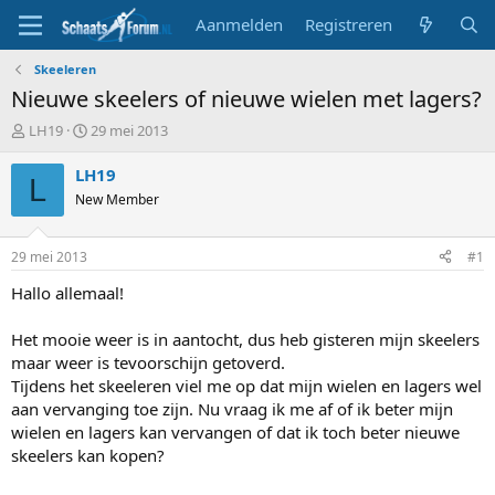
Aanmelden
Registreren
Skeeleren
Nieuwe skeelers of nieuwe wielen met lagers?
T
S
LH19
29 mei 2013
o
t
p
a
LH19
L
i
r
New Member
c
t
s
d
t
a
29 mei 2013
#1
a
t
r
u
Hallo allemaal!
t
m
e
Het mooie weer is in aantocht, dus heb gisteren mijn skeelers
r
maar weer is tevoorschijn getoverd.
Tijdens het skeeleren viel me op dat mijn wielen en lagers wel
aan vervanging toe zijn. Nu vraag ik me af of ik beter mijn
wielen en lagers kan vervangen of dat ik toch beter nieuwe
skeelers kan kopen?