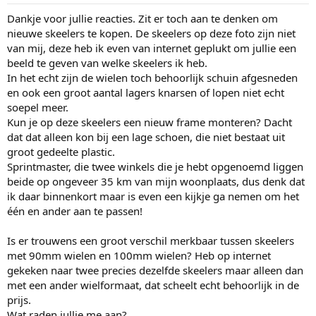
Dankje voor jullie reacties. Zit er toch aan te denken om
nieuwe skeelers te kopen. De skeelers op deze foto zijn niet
van mij, deze heb ik even van internet geplukt om jullie een
beeld te geven van welke skeelers ik heb.
In het echt zijn de wielen toch behoorlijk schuin afgesneden
en ook een groot aantal lagers knarsen of lopen niet echt
soepel meer.
Kun je op deze skeelers een nieuw frame monteren? Dacht
dat dat alleen kon bij een lage schoen, die niet bestaat uit
groot gedeelte plastic.
Sprintmaster, die twee winkels die je hebt opgenoemd liggen
beide op ongeveer 35 km van mijn woonplaats, dus denk dat
ik daar binnenkort maar is even een kijkje ga nemen om het
één en ander aan te passen!
Is er trouwens een groot verschil merkbaar tussen skeelers
met 90mm wielen en 100mm wielen? Heb op internet
gekeken naar twee precies dezelfde skeelers maar alleen dan
met een ander wielformaat, dat scheelt echt behoorlijk in de
prijs.
Wat raden jullie me aan?