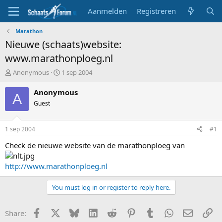
Aanmelden
Registreren
Marathon
Nieuwe (schaats)website:
www.marathonploeg.nl
T
S
Anonymous
1 sep 2004
o
t
p
a
Anonymous
A
i
r
Guest
c
t
s
d
t
a
1 sep 2004
#1
a
t
r
u
Check de nieuwe website van de marathonploeg van
t
m
e
http://www.marathonploeg.nl
r
You must log in or register to reply here.
Facebook
X
Bluesky
LinkedIn
Reddit
Pinterest
Tumblr
WhatsApp
E-mail
Li
Share: