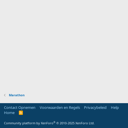
Marathon
Contact Opnemen
Voorwaarden en Regels
Privacybeleid
Help
Home
R
S
S
®
Community platform by XenForo
© 2010-2025 XenForo Ltd.