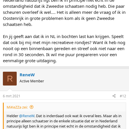
Nederland natuurijs ligt ben ik in principe niet echt in de
omstandigheid dat ik Zweedse schaatsen nodig heb. Die paar
scheuren overleef ik wel.... Het is alleen meer de vraag of ik in
Oostenrijk in grote problemen kom als ik geen Zweedse
schaatsen heb.
En jij geeft aan dat ik in NL in bochten last kan krijgen. Speelt
dat ook bij mij met mijn recreatieve rondjes? Want ik heb nog
nooit op een binnenbaan gereden en streef ook niet naar een
rond in 30 seconden. Ik wil me puur prepareren voor een
eenmalige grote uitdaging.
ReneW
R
Active Member
6 mrt 2021
#12
MiKeZZa zei:
Helder
@ReneW
. Dat is inderdaad ook wat ik overal lees. Maar als in
principe alleen schaatser in de enkele situatie dat er in Nederland
natuurijs ligt ben ik in principe niet echt in de omstandigheid dat ik