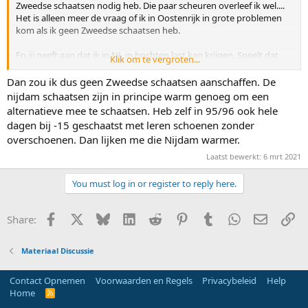
Zweedse schaatsen nodig heb. Die paar scheuren overleef ik wel....
Het is alleen meer de vraag of ik in Oostenrijk in grote problemen
kom als ik geen Zweedse schaatsen heb.
En jij geeft aan dat ik in NL in bochten last kan krijgen. Speelt dat
Klik om te vergroten...
ook bij mij met mijn recreatieve rondjes? Want ik heb nog nooit op
een binnenbaan gereden en streef ook niet naar een rond in 30
Dan zou ik dus geen Zweedse schaatsen aanschaffen. De
seconden. Ik wil me puur prepareren voor een eenmalige grote
nijdam schaatsen zijn in principe warm genoeg om een
uitdaging.
alternatieve mee te schaatsen. Heb zelf in 95/96 ook hele
dagen bij -15 geschaatst met leren schoenen zonder
overschoenen. Dan lijken me die Nijdam warmer.
Laatst bewerkt:
6 mrt 2021
You must log in or register to reply here.
Facebook
X
Bluesky
LinkedIn
Reddit
Pinterest
Tumblr
WhatsApp
E-mail
Li
Share:
Materiaal Discussie
Contact Opnemen
Voorwaarden en Regels
Privacybeleid
Help
Home
R
S