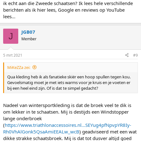
ik echt aan die Zweede schaatsen? Ik lees hele verschillende
berichten als ik hier lees, Google en reviews op YouTube
lees...
JGB07
J
Member
5 mrt 2021
#9
MiKeZZa zei:
Qua kleding heb ik als fanatieke skiër een hoop spullen tegen kou.
Gevoelsmatig moet je met iets warms voor je kruis en je voeten er
bij een heel eind zijn. Of is dat te simpel gedacht?
Nadeel van wintersportkleding is dat de broek veel te dik is
om lekker in te schaatsen. Mij is destijds een Windstopper
lange onderbroek
(
https://www.triathlonaccessoires.nl...SEYug4pfNpvpYR8Iy-
Rh0VhAlGonk5QsaAmiEEALw_wcB
) geadviseerd met een wat
dikke strakke schaatsbroek. Mij is dat tot dusver altijd goed