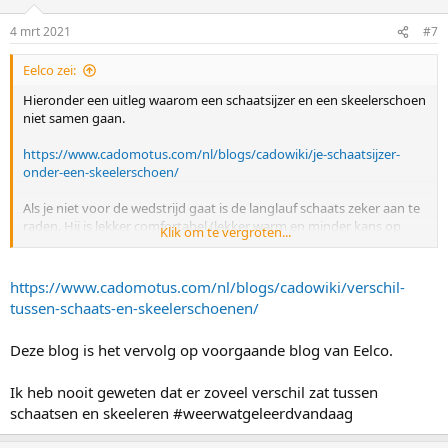
4 mrt 2021
#7
Eelco zei:
Hieronder een uitleg waarom een schaatsijzer en een skeelerschoen
niet samen gaan.
https://www.cadomotus.com/nl/blogs/cadowiki/je-schaatsijzer-
onder-een-skeelerschoen/
Als je niet voor de wedstrijd gaat is de langlauf schaats zeker aan te
raden. Hij is lekker comfortabel (lekker warm en minder kans op
Klik om te vergroten...
blaarvorming). Voor goed advies kan je bij
https://www.vasashop.nl/
terecht. Zij hebben veel ervaring met
langlaufschoenen en met de schaatsen.
https://www.cadomotus.com/nl/blogs/cadowiki/verschil-
tussen-schaats-en-skeelerschoenen/
Deze blog is het vervolg op voorgaande blog van Eelco.
Ik heb nooit geweten dat er zoveel verschil zat tussen
schaatsen en skeeleren #weerwatgeleerdvandaag