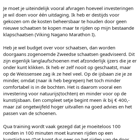
Je moet je uiteindelijk vooral afvragen hoeveel investeringen
je wil doen voor één uitdaging. Ik heb er destijds voor
gekozen om de kosten beheersbaar te houden door geen
nieuwe schaatsen te kopen maar te rijden op mijn bestaande
klapschaatsen (Viking Nagano Marathon I).
Heb je wel budget over voor schaatsen, dan worden
doorgaans zogenoemde Zweedse schaatsen geadviseerd. Dit
zijn eigenlijk langlaufschoenen met afzonderlijk ijzers die je er
onder kunt klikken. Ik heb er zelf nooit op geschaatst, maar
op de Weissensee zag ik ze heel veel. Op de ijsbaan zie je ze
minder, omdat (naar ik heb begrepen) het toch minder
comfortabel is in de bochten. Het is daarom vooral een
investering voor natuurijs(tochten) en minder voor op de
kunstijsbaan. Een compleet setje begint meen ik bij € 400,-
maar zal ongetwijfeld hoger uitvallen na goed advies en het
passen van de schoenen.
Qua training wordt vaak gezegd dat je moeiteloos 100
ronden in 100 minuten moet kunnen rijden op een
kunstijsbaan (Dat komt dus neer op het rijden van de door