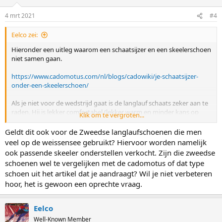
4 mrt 2021
#4
Eelco zei:
Hieronder een uitleg waarom een schaatsijzer en een skeelerschoen
niet samen gaan.
https://www.cadomotus.com/nl/blogs/cadowiki/je-schaatsijzer-
onder-een-skeelerschoen/
Als je niet voor de wedstrijd gaat is de langlauf schaats zeker aan te
raden. Hij is lekker comfortabel (lekker warm en minder kans op
Klik om te vergroten...
blaarvorming). Voor goed advies kan je bij
https://www.vasashop.nl/
terecht. Zij hebben veel ervaring met
Geldt dit ook voor de Zweedse langlaufschoenen die men
langlaufschoenen en met de schaatsen.
veel op de weissensee gebruikt? Hiervoor worden namelijk
ook passende skeeler onderstellen verkocht. Zijn die zweedse
schoenen wel te vergelijken met de cadomotus of dat type
schoen uit het artikel dat je aandraagt? Wil je niet verbeteren
hoor, het is gewoon een oprechte vraag.
Eelco
Well-Known Member