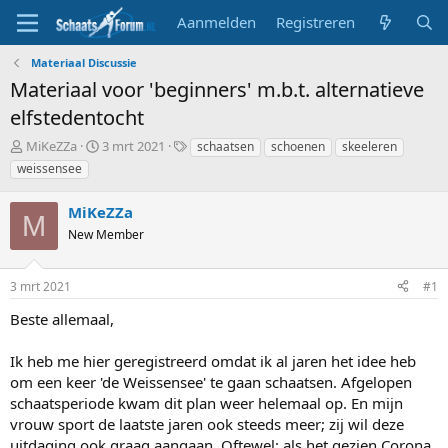
Aanmelden
Registreren
Materiaal Discussie
Materiaal voor 'beginners' m.b.t. alternatieve
elfstedentocht
T
S
T
MiKeZZa
3 mrt 2021
schaatsen
schoenen
skeeleren
o
t
a
weissensee
p
a
g
i
r
s
MiKeZZa
c
t
M
s
New Member
d
t
a
a
t
3 mrt 2021
#1
r
u
t
m
Beste allemaal,
e
r
Ik heb me hier geregistreerd omdat ik al jaren het idee heb
om een keer 'de Weissensee' te gaan schaatsen. Afgelopen
schaatsperiode kwam dit plan weer helemaal op. En mijn
vrouw sport de laatste jaren ook steeds meer; zij wil deze
uitdaging ook graag aangaan. Oftewel; als het gezien Corona