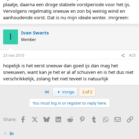
plaatje, daarna een droge stabiele vorstperiode voor het ijs.
Vervolgens regelmatig sneeuw en zon bij weinig wind en
aanhoudende vorst. Dat is nu mijn ideale winter. :mrgreen:
Ivan Swarts
I
Member
23 nov 2010
#25
hopelijk is het eerst sneeuw dan goed ijs dan mag het
sneeuwen, want kan je het er al af schuiven en is het dus niet
verschrikkelijk, zolang het niet teveel is natuurlijk
First
Vorige
2 of 2
You must log in or register to reply here.
Facebook
X
Bluesky
LinkedIn
Reddit
Pinterest
Tumblr
WhatsApp
E-mail
Li
Share:
IJs