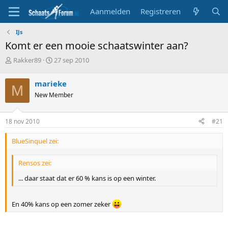
Aanmelden
Registreren
IJs
Komt er een mooie schaatswinter aan?
T
S
Rakker89
27 sep 2010
o
t
p
a
marieke
M
i
r
New Member
c
t
s
d
t
a
18 nov 2010
#21
a
t
r
u
BlueSinquel zei:
t
m
e
r
Rensos zei:
... daar staat dat er 60 % kans is op een winter.
En 40% kans op een zomer zeker