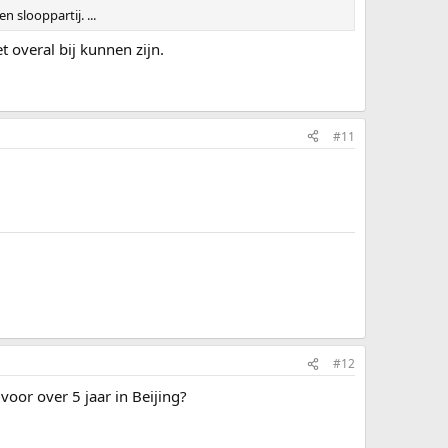
 slooppartij. ...
t overal bij kunnen zijn.
#11
#12
oor over 5 jaar in Beijing?