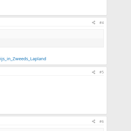
#4
eijs_in_Zweeds_Lapland
#5
#6