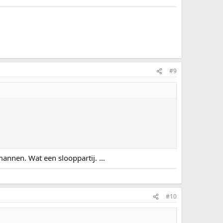
#9
mannen. Wat een slooppartij. ...
#10