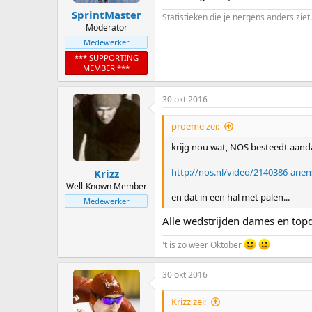
SprintMaster
Statistieken die je nergens anders ziet.
Moderator
Medewerker
*** SUPPORTING
MEMBER ***
30 okt 2016
proeme zei:
krijg nou wat, NOS besteedt aanda
http://nos.nl/video/2140386-arie
Krizz
Well-Known Member
en dat in een hal met palen...
Medewerker
Alle wedstrijden dames en topdi
't is zo weer Oktober
30 okt 2016
Krizz zei: