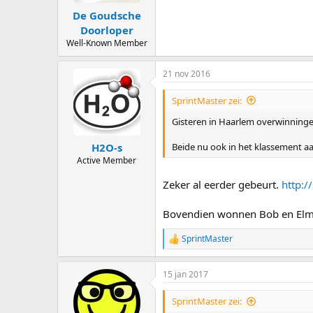
De Goudsche
Doorloper
Well-Known Member
21 nov 2016
SprintMaster zei:
Gisteren in Haarlem overwinninge
Beide nu ook in het klassement aan
H2O-s
Active Member
Zeker al eerder gebeurt.
http:/
Bovendien wonnen Bob en Elma 
SprintMaster
R
e
a
15 jan 2017
c
t
i
SprintMaster zei:
o