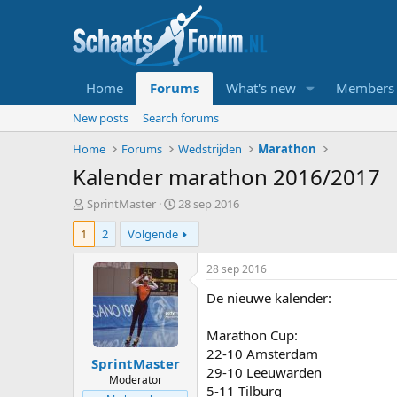
Home
Forums
What's new
Members
New posts
Search forums
Home
Forums
Wedstrijden
Marathon
Kalender marathon 2016/2017
T
S
SprintMaster
28 sep 2016
o
t
1
2
Volgende
p
a
i
r
c
t
28 sep 2016
s
d
De nieuwe kalender:
t
a
a
t
r
u
Marathon Cup:
t
m
22-10 Amsterdam
SprintMaster
e
29-10 Leeuwarden
r
Moderator
5-11 Tilburg