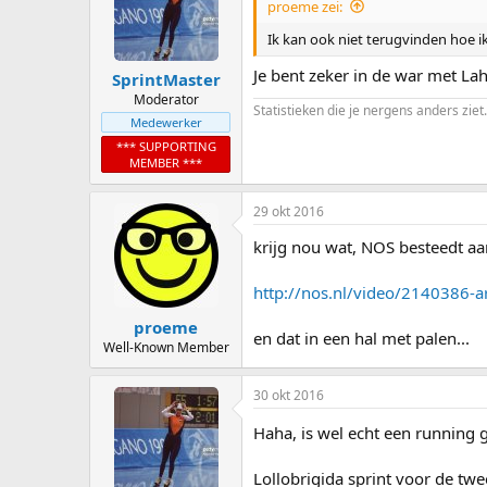
proeme zei:
Ik kan ook niet terugvinden hoe ik 
Je bent zeker in de war met Lah
SprintMaster
Moderator
Statistieken die je nergens anders ziet.
Medewerker
*** SUPPORTING
MEMBER ***
29 okt 2016
krijg nou wat, NOS besteedt aa
http://nos.nl/video/2140386-a
proeme
en dat in een hal met palen...
Well-Known Member
30 okt 2016
Haha, is wel echt een running g
Lollobrigida sprint voor de twe