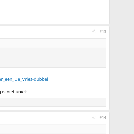
#13
er_een_De_Vries-dubbel
s niet uniek.
#14