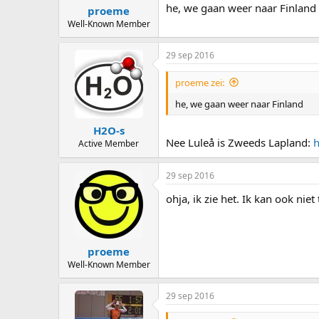
he, we gaan weer naar Finland
proeme
Well-Known Member
29 sep 2016
proeme zei:
he, we gaan weer naar Finland
H2O-s
Nee Luleå is Zweeds Lapland:
h
Active Member
29 sep 2016
ohja, ik zie het. Ik kan ook niet
proeme
Well-Known Member
29 sep 2016