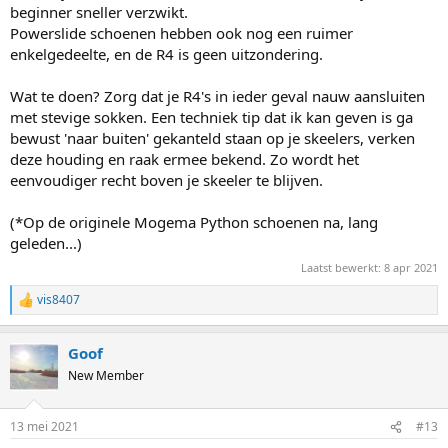
beginner sneller verzwikt.
Powerslide schoenen hebben ook nog een ruimer
enkelgedeelte, en de R4 is geen uitzondering.
Wat te doen? Zorg dat je R4's in ieder geval nauw aansluiten
met stevige sokken. Een techniek tip dat ik kan geven is ga
bewust 'naar buiten' gekanteld staan op je skeelers, verken
deze houding en raak ermee bekend. Zo wordt het
eenvoudiger recht boven je skeeler te blijven.
(*Op de originele Mogema Python schoenen na, lang
geleden...)
Laatst bewerkt:
8 apr 2021
vis8407
R
e
a
Goof
c
t
New Member
i
o
n
13 mei 2021
#13
s