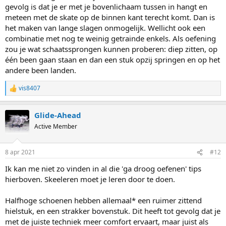
gevolg is dat je er met je bovenlichaam tussen in hangt en
meteen met de skate op de binnen kant terecht komt. Dan is
het maken van lange slagen onmogelijk. Wellicht ook een
combinatie met nog te weinig getrainde enkels. Als oefening
zou je wat schaatssprongen kunnen proberen: diep zitten, op
één been gaan staan en dan een stuk opzij springen en op het
andere been landen.
vis8407
R
e
a
Glide-Ahead
c
t
Active Member
i
o
n
8 apr 2021
#12
s
:
Ik kan me niet zo vinden in al die 'ga droog oefenen' tips
hierboven. Skeeleren moet je leren door te doen.
Halfhoge schoenen hebben allemaal* een ruimer zittend
hielstuk, en een strakker bovenstuk. Dit heeft tot gevolg dat je
met de juiste techniek meer comfort ervaart, maar juist als