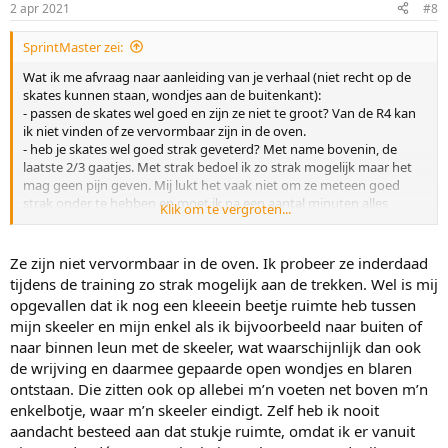
2 apr 2021
#8
SprintMaster zei:
Wat ik me afvraag naar aanleiding van je verhaal (niet recht op de
skates kunnen staan, wondjes aan de buitenkant):
- passen de skates wel goed en zijn ze niet te groot? Van de R4 kan
ik niet vinden of ze vervormbaar zijn in de oven.
- heb je skates wel goed strak geveterd? Met name bovenin, de
laatste 2/3 gaatjes. Met strak bedoel ik zo strak mogelijk maar het
mag geen pijn geven. Mij lukt het vaak niet om ze meteen goed
strak onder te hebben en moet ik na een aantal minuten alles
Klik om te vergroten...
losmaken waarna ik bovenin de boel wel goed strak heb zitten.
Ze zijn niet vervormbaar in de oven. Ik probeer ze inderdaad
tijdens de training zo strak mogelijk aan de trekken. Wel is mij
opgevallen dat ik nog een kleeein beetje ruimte heb tussen
mijn skeeler en mijn enkel als ik bijvoorbeeld naar buiten of
naar binnen leun met de skeeler, wat waarschijnlijk dan ook
de wrijving en daarmee gepaarde open wondjes en blaren
ontstaan. Die zitten ook op allebei m’n voeten net boven m’n
enkelbotje, waar m’n skeeler eindigt. Zelf heb ik nooit
aandacht besteed aan dat stukje ruimte, omdat ik er vanuit