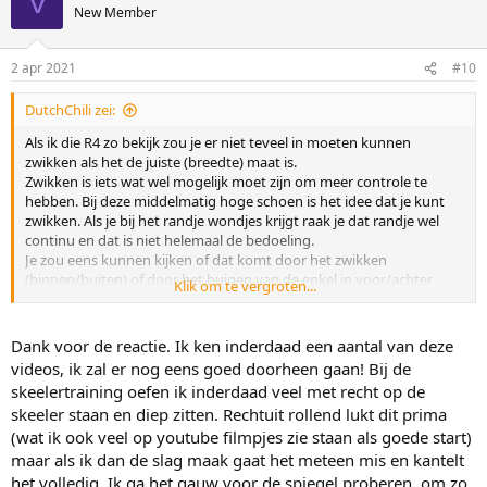
V
New Member
2 apr 2021
#10
DutchChili zei:
Als ik die R4 zo bekijk zou je er niet teveel in moeten kunnen
zwikken als het de juiste (breedte) maat is.
Zwikken is iets wat wel mogelijk moet zijn om meer controle te
hebben. Bij deze middelmatig hoge schoen is het idee dat je kunt
zwikken. Als je bij het randje wondjes krijgt raak je dat randje wel
continu en dat is niet helemaal de bedoeling.
Je zou eens kunnen kijken of dat komt door het zwikken
(binnen/buiten) of door het buigen van de enkel in voor/achter
Klik om te vergroten...
richting. Je zal niet de eerste zijn die met de bal van zijn (lees: tenen)
afzet en daardoor continu zwikt in de schoen. Probeer met je hiel af
te zetten.
Dank voor de reactie. Ik ken inderdaad een aantal van deze
videos, ik zal er nog eens goed doorheen gaan! Bij de
Ik zou er niet op rekenen dat het vanzelf komt. Geloven doen je in
skeelertraining oefen ik inderdaad veel met recht op de
de kerk, maar niet op de skates
skeeler staan en diep zitten. Rechtuit rollend lukt dit prima
Ga opzoek naar de oorzaak.
(wat ik ook veel op youtube filmpjes zie staan als goede start)
1) neem kennis van hoe het echt moet
https://www.youtube.com/results?search_query=Start+to+Skate+
maar als ik dan de slag maak gaat het meteen mis en kantelt
https://www.youtube.com/user/ThePascalbriand/videos
het volledig. Ik ga het gauw voor de spiegel proberen, om zo