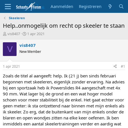
Aanmelden
Registreren
Skeeleren
Help..onmogelijk om recht op skeeler te staan
T
S
vis8407
1 apr 2021
o
t
p
a
vis8407
V
i
r
New Member
c
t
s
d
t
a
1 apr 2021
#1
a
t
r
u
Zoals de titel al aangeeft: help. Ik (21 j) ben sinds februari
t
m
begonnen met skeeleren, eigenlijk zonder ervaring. Na advies
e
bij een sportzaak heb ik Powerslides R4 aangeschaft met 4x
r
90 mm. Wat lager bij de grond en een wat hoger model
schoen voor meer stabiliteit bij de enkel. Het gaat echter voor
geen meter: ik sta ontzettend naar binnen met mijn enkels als
ik skeeler. Zo erg, dat de buitenkant van mijn enkels onder de
blaren en open wondjes zitten na elke keer oefenen. Ik ben
inmiddels een aantal skeelertrainingen verder en aardig wat