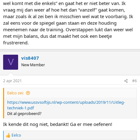
wel komt met die enkels” en gaat het er niet beter van. Ik
vraag mij dan weer af hoe het dan “vanzelf” gaat komen,
maar zoals ik al zei ben ik misschien wel wat te voorbarig. Ik
zal eens voor de spiegel gaan staan en deze houding
meenemen naar de training. Overstappen lukt dan weer wel
met mijn balans, dus dat maakt het ook een beetje
frustrerend.
vis8407
V
New Member
2 apr 2021
#6
Eelco zei:
https://www.ussvsoftijs.nl/wp-content/uploads/2019/11/Uitleg-
techniek-1.pdf
Dit al geprobeerd?
Ik kende dit nog niet, bedankt! Ga er mee oefenen!
Eelco
R