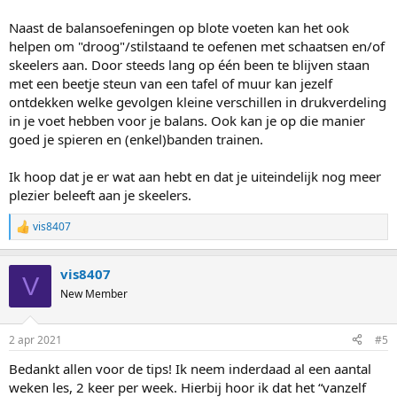
Naast de balansoefeningen op blote voeten kan het ook
helpen om "droog"/stilstaand te oefenen met schaatsen en/of
skeelers aan. Door steeds lang op één been te blijven staan
met een beetje steun van een tafel of muur kan jezelf
ontdekken welke gevolgen kleine verschillen in drukverdeling
in je voet hebben voor je balans. Ook kan je op die manier
goed je spieren en (enkel)banden trainen.
Ik hoop dat je er wat aan hebt en dat je uiteindelijk nog meer
plezier beleeft aan je skeelers.
vis8407
R
e
a
vis8407
c
V
t
New Member
i
o
n
2 apr 2021
#5
s
:
Bedankt allen voor de tips! Ik neem inderdaad al een aantal
weken les, 2 keer per week. Hierbij hoor ik dat het “vanzelf