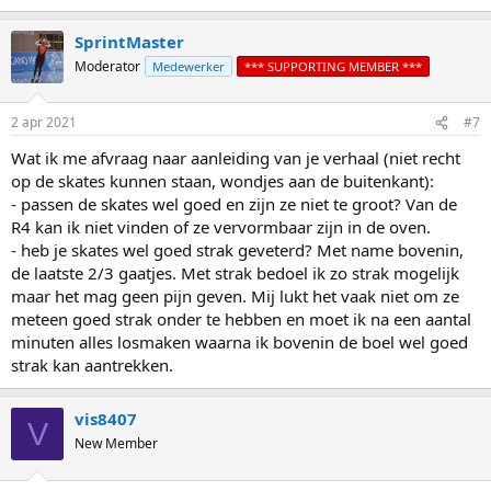
e
a
SprintMaster
c
t
Moderator
Medewerker
*** SUPPORTING MEMBER ***
i
o
n
2 apr 2021
#7
s
:
Wat ik me afvraag naar aanleiding van je verhaal (niet recht
op de skates kunnen staan, wondjes aan de buitenkant):
- passen de skates wel goed en zijn ze niet te groot? Van de
R4 kan ik niet vinden of ze vervormbaar zijn in de oven.
- heb je skates wel goed strak geveterd? Met name bovenin,
de laatste 2/3 gaatjes. Met strak bedoel ik zo strak mogelijk
maar het mag geen pijn geven. Mij lukt het vaak niet om ze
meteen goed strak onder te hebben en moet ik na een aantal
minuten alles losmaken waarna ik bovenin de boel wel goed
strak kan aantrekken.
vis8407
V
New Member