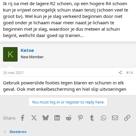
:
Ik rij oa met de lagere R2 schoen, op een hogere R4 schoen
kun je vrijwel onmogelijk schuin staan tenzij (schoen veel te
groot bv). Wel kun je je slag verkeerd beginnen door niet
goed onder je lichaam maar meer naast je lichaam te
beginnen met je slag, waardoor je dus meteen al schuin
begint, wellicht daar goed op trainen...
Ketoe
K
New Member
26 mei 2021
#14
Gebruik powerslide footies tegen blaren en schuren in elk
geval. Ook met enkelbescherming en hiel slip uitvoeringen
You must log in or register to reply here.
Facebook
X
Bluesky
LinkedIn
Reddit
Pinterest
Tumblr
WhatsApp
E-mail
Li
Share:
Skeeleren