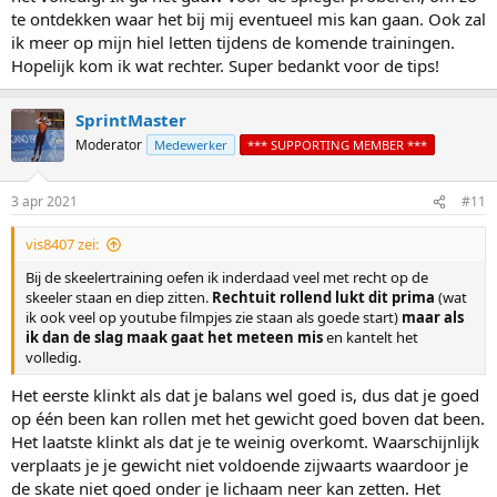
2) ga eens droog oefenen voor de spiegel om de basis te
te ontdekken waar het bij mij eventueel mis kan gaan. Ook zal
controleren of je balans in je blote voeten kan voelen zoals in de
ik meer op mijn hiel letten tijdens de komende trainingen.
fimpjes aangegegeven
Hopelijk kom ik wat rechter. Super bedankt voor de tips!
3) ga de tips uit de filmpjes op je gemakt, zonder anderen, eens
proberen en probeer te achterhalen wat er bij jou anders gaat.
SprintMaster
En, je zou, mits je een helm op hebt, handschoenen aan en
Moderator
Medewerker
*** SUPPORTING MEMBER ***
knie+elleboogbeschermers, ook even kunnen proberen zonder je
veters vast te maken (maar niet tussen je wielen
). Dan voel je
meteen wat er gebeurd in 'extreme vorm'. Dan weet je waar je aan
3 apr 2021
#11
moet werken.
vis8407 zei:
Bij de skeelertraining oefen ik inderdaad veel met recht op de
skeeler staan en diep zitten.
Rechtuit rollend lukt dit prima
(wat
ik ook veel op youtube filmpjes zie staan als goede start)
maar als
ik dan de slag maak gaat het meteen mis
en kantelt het
volledig.
Het eerste klinkt als dat je balans wel goed is, dus dat je goed
op één been kan rollen met het gewicht goed boven dat been.
Het laatste klinkt als dat je te weinig overkomt. Waarschijnlijk
verplaats je je gewicht niet voldoende zijwaarts waardoor je
de skate niet goed onder je lichaam neer kan zetten. Het