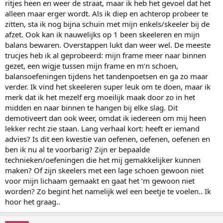
ritjes heen en weer de straat, maar ik heb het gevoel dat het
alleen maar erger wordt. Als ik diep en achterop probeer te
zitten, sta ik nog bijna schuin met mijn enkels/skeeler bij de
afzet. Ook kan ik nauwelijks op 1 been skeeleren en mijn
balans bewaren. Overstappen lukt dan weer wel. De meeste
trucjes heb ik al geprobeerd: mijn frame meer naar binnen
gezet, een wigje tussen mijn frame en m’n schoen,
balansoefeningen tijdens het tandenpoetsen en ga zo maar
verder. Ik vind het skeeleren super leuk om te doen, maar ik
merk dat ik het mezelf erg moeilijk maak door zo in het
midden en naar binnen te hangen bij elke slag. Dit
demotiveert dan ook weer, omdat ik iedereen om mij heen
lekker recht zie staan. Lang verhaal kort: heeft er iemand
advies? Is dit een kwestie van oefenen, oefenen, oefenen en
ben ik nu al te voorbarig? Zijn er bepaalde
technieken/oefeningen die het mij gemakkelijker kunnen
maken? Of zijn skeelers met een lage schoen gewoon niet
voor mijn lichaam gemaakt en gaat het ‘m gewoon niet
worden? Zo begint het namelijk wel een beetje te voelen.. Ik
hoor het graag..