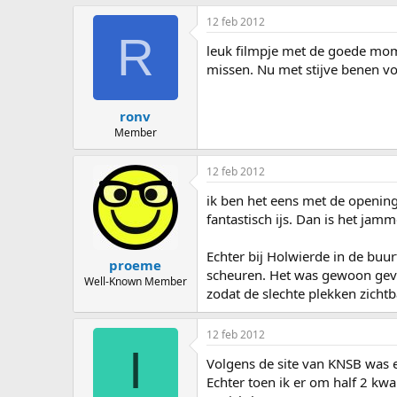
12 feb 2012
R
leuk filmpje met de goede mome
missen. Nu met stijve benen voo
ronv
Member
12 feb 2012
ik ben het eens met de opening
fantastisch ijs. Dan is het jam
Echter bij Holwierde in de buu
proeme
scheuren. Het was gewoon gev
Well-Known Member
zodat de slechte plekken zich
12 feb 2012
I
Volgens de site van KNSB was er
Echter toen ik er om half 2 kw