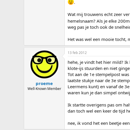
.
Wat mij trouwens echt zeer ve
hemelsnaam? Als je elke 200m m
weg pas je toch ook de snelhe
Het was wel een mooie tocht, m
13 feb 2012
hehe, je vindt het hier mild? I
klote-ijs stuurden en niet gin
Tot aan de 1e stempelpost was 
laatste stukje naar de 3e stemp
proeme
Leermens kunt) en vanaf de 3e 
Well-Known Member
waren kun je dan simpel ontwi
Ik startte overigens pas om hal
dan toch wel een keer de tijd 
nee, ik vond het een beetje ee