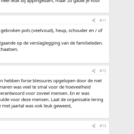
el heel leuk bij appingedam, maar zo gauw je voor
#11
gebroken pols (veelvoud), heup, schouder en / of
gaande op de verslaglegging van de familieleden.
chaatsen.
#12
rvan hebben forse blessures opgelopen door de niet
e maren was veel te smal voor de hoeveelheid
Onverantwoord voor zoveel mensen. En er was
lde voor deze mensen. Laat de organisatie lering
e met jaartal was ook leuk geweest,
#13