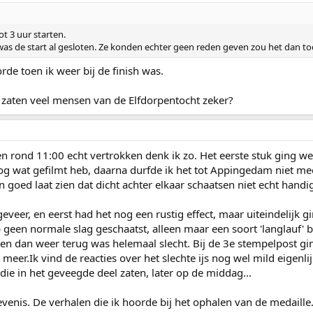
t 3 uur starten.
 was de start al gesloten. Ze konden echter geen reden geven zou het dan 
rde toen ik weer bij de finish was.
 zaten veel mensen van de Elfdorpentocht zeker?
 en rond 11:00 echt vertrokken denk ik zo. Het eerste stuk ging we
 nog wat gefilmt heb, daarna durfde ik het tot Appingedam niet mee
n goed laat zien dat dicht achter elkaar schaatsen niet echt handi
eer, en eerst had het nog een rustig effect, maar uiteindelijk g
 geen normale slag geschaatst, alleen maar een soort 'langlauf' 
en dan weer terug was helemaal slecht. Bij de 3e stempelpost gin
meer.Ik vind de reacties over het slechte ijs nog wel mild eigenlijk
ie in het geveegde deel zaten, later op de middag...
enis. De verhalen die ik hoorde bij het ophalen van de medaille...