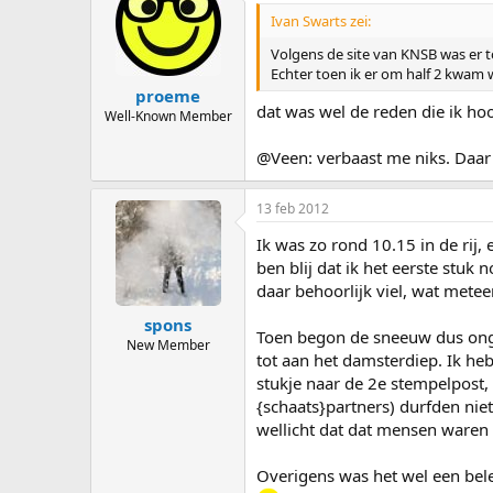
Ivan Swarts zei:
Volgens de site van KNSB was er to
Echter toen ik er om half 2 kwam
proeme
dat was wel de reden die ik hoo
Well-Known Member
@Veen: verbaast me niks. Daar
13 feb 2012
Ik was zo rond 10.15 in de rij,
ben blij dat ik het eerste stuk
daar behoorlijk viel, wat metee
spons
Toen begon de sneeuw dus ongev
New Member
tot aan het damsterdiep. Ik heb
stukje naar de 2e stempelpost, 
{schaats}partners) durfden niet 
wellicht dat dat mensen waren d
Overigens was het wel een belev