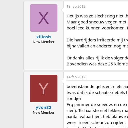
13 feb 2012
X
Het ijs was zo slecht nog niet
Maar goed sneeuw vegen met die
boel leed kunnen voorkomen. En
xiliosis
Die hardrijders irriteerde mij 
New Member
bijna vallen en anderen nog me
Ondanks alles rij ik de volgen
Bovendien was deze 25 kilomete
14 feb 2012
Y
bovenstaande gelezen, niets aan
twas dat ik de schaatskriebels 
rondje)
Erg jammer de sneeuw, en de ni
yvon82
zien). Tschaatste niet lekker, 
New Member
aantal valpartijen, heb blauwe
weer in een scheur zou rijden.