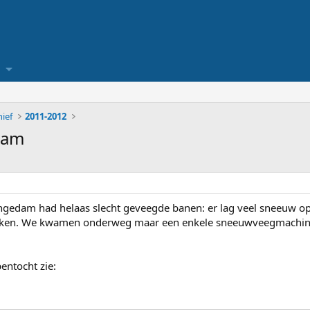
hief
2011-2012
dam
gedam had helaas slecht geveegde banen: er lag veel sneeuw op d
en. We kwamen onderweg maar een enkele sneeuwveegmachine t
entocht zie: