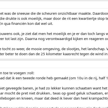
, het was de sneeuw die de scheuren onzichtbaar maakte. Daardoor
 drukte is ook moeilijk, maar door de rit een kwartiertje stop t
 qua financiën kon dat wel uit.
trouwens ook, je ziet dat men het moeilijk en je er dan toch langs
er tot last zijn. Daarna nog verontwaardigd kijken en reageren oo
de tocht zo weer, de mooie omgeving, de slootjes, het landschap. 
r beter te doen dan de 25 kilometer kaasrecht tegen de wind in r
 toe te voegen :roll:
had dat ik een tweede ronde heb gemaakt (om 10u in de rij, half 1
et geveegde banen, je had zo lekker kunnen schaatsen want het 
maar mocht de pret niet drukken.. twas op goed geluk schaatsen, e
 ellebogen en knieen, maar dat deed ik liever dan heel krampacht