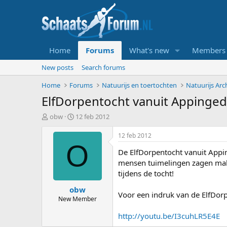
Home
Forums
What's new
Members
New posts
Search forums
Home
Forums
Natuurijs en toertochten
Natuurijs Arc
ElfDorpentocht vanuit Appinge
T
S
obw
12 feb 2012
o
t
p
a
12 feb 2012
i
r
O
De ElfDorpentocht vanuit Appin
c
t
s
d
mensen tuimelingen zagen mak
t
a
tijdens de tocht!
a
t
obw
r
u
Voor een indruk van de ElfDorp
t
m
New Member
e
http://youtu.be/I3cuhLR5E4E
r