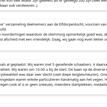
het kon veel leuker zijn geweest als er geveegd zou zijn (leek w
 baan ook verdwenen..)
ie" verzameling deelnemers aan de Elfdorpentocht, voorzien van 
oofd.
e noorderlingen waardoor de stemming opmerkelijk goed was, af
t afscheid met een vriendelijk: Daag, wij gaan nog even lekker s
 zoals al geplaatst. Wij waren met 5 geoefende schaatsers. 4 daa
aliteit. Wij waren om 10.00 u bij de start. De baan op de divers
 ijskwaliteit was daar zeer slecht (veel diepe lengtescheuren). 
pingedam waren enkele particulieren handmatig aan het vegen. Hu
 vegen (ook al is er geen sneeuw), meerdere startplekken, medaill