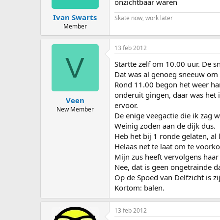
onzichtbaar waren
Ivan Swarts
Skate now, work later
Member
13 feb 2012
V
Startte zelf om 10.00 uur. De 
Dat was al genoeg sneeuw om de
Rond 11.00 begon het weer har
onderuit gingen, daar was het 
Veen
ervoor.
New Member
De enige veegactie die ik zag 
Weinig zoden aan de dijk dus.
Heb het bij 1 ronde gelaten, al 
Helaas net te laat om te voork
Mijn zus heeft vervolgens haar
Nee, dat is geen ongetrainde d
Op de Spoed van Delfzicht is z
Kortom: balen.
13 feb 2012