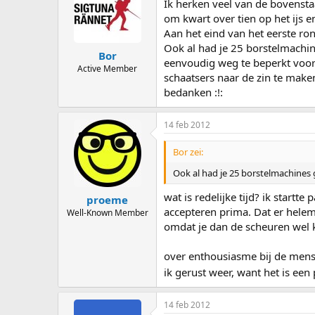
Ik herken veel van de bovenst
om kwart over tien op het ijs 
Aan het eind van het eerste ro
Ook al had je 25 borstelmachin
Bor
eenvoudig weg te beperkt voor. 
Active Member
schaatsers naar de zin te maken
bedanken :!:
14 feb 2012
Bor zei:
Ook al had je 25 borstelmachines 
wat is redelijke tijd? ik start
proeme
accepteren prima. Dat er helema
Well-Known Member
omdat je dan de scheuren wel 
over enthousiasme bij de mense
ik gerust weer, want het is ee
14 feb 2012