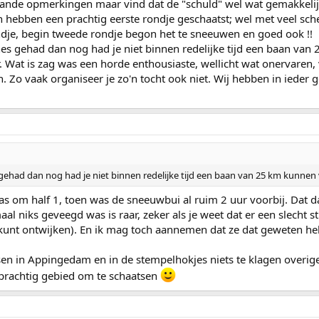
aande opmerkingen maar vind dat de "schuld" wel wat gemakkelijk
en hebben een prachtig eerste rondje geschaatst; wel met veel sc
ndje, begin tweede rondje begon het te sneeuwen en goed ook !!
es gehad dan nog had je niet binnen redelijke tijd een baan van 
Wat is zag was een horde enthousiaste, wellicht wat onervaren, vr
. Zo vaak organiseer je zo'n tocht ook niet. Wij hebben in ieder ge
gehad dan nog had je niet binnen redelijke tijd een baan van 25 km kunnen
te pas om half 1, toen was de sneeuwbui al ruim 2 uur voorbij. Dat 
al niks geveegd was is raar, zeker als je weet dat er een slecht
kunt ontwijken). En ik mag toch aannemen dat ze dat geweten he
n in Appingedam en in de stempelhokjes niets te klagen overigen
n prachtig gebied om te schaatsen