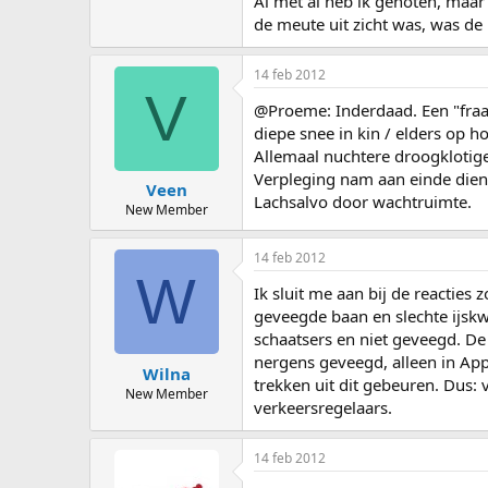
Al met al heb ik genoten, maar 
de meute uit zicht was, was de
14 feb 2012
V
@Proeme: Inderdaad. Een "fraa
diepe snee in kin / elders op h
Allemaal nuchtere droogklotig
Verpleging nam aan einde diens
Veen
Lachsalvo door wachtruimte.
New Member
14 feb 2012
W
Ik sluit me aan bij de reacties
geveegde baan en slechte ijskw
schaatsers en niet geveegd. De
nergens geveegd, alleen in Ap
Wilna
trekken uit dit gebeuren. Dus:
New Member
verkeersregelaars.
14 feb 2012