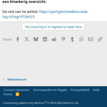
een bloederig overzicht.
De rest van he artikel:
http://sportgeschiedenis.web-
log.nl/log/4758425
You must log in or register to reply here.
Facebook
X
Bluesky
LinkedIn
Reddit
Pinterest
Tumblr
WhatsApp
E-mail
Li
Share:
Elfstedentocht
Contact Opnemen
Voorwaarden en Regels
Privacybeleid
Help
Home
R
S
S
®
Community platform by XenForo
© 2010-2025 XenForo Ltd.