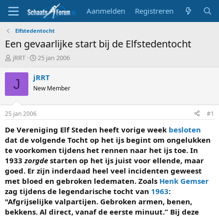
Aanmelden
Registreren
Elfstedentocht
Een gevaarlijke start bij de Elfstedentocht
T
S
jRRT
25 jan 2006
o
t
p
a
jRRT
J
i
r
New Member
c
t
s
d
t
a
25 jan 2006
#1
a
t
r
u
De Vereniging Elf Steden heeft vorige week
besloten
t
m
dat de volgende Tocht op het ijs begint om ongelukken
e
te voorkomen tijdens het rennen naar het ijs toe. In
r
1933
zorgde
starten op het ijs juist voor ellende, maar
goed. Er zijn inderdaad heel veel incidenten geweest
met bloed en gebroken ledematen. Zoals
Henk Gemser
zag tijdens de legendarische tocht van
1963
:
"Afgrijselijke valpartijen. Gebroken armen, benen,
bekkens. Al direct, vanaf de eerste minuut.” Bij deze