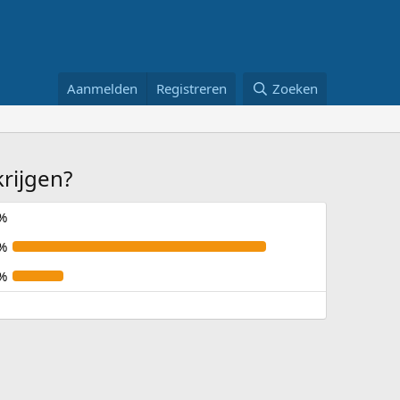
Aanmelden
Registreren
Zoeken
krijgen?
%
%
%