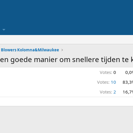
Blowers Kolomna&Milwaukee
een goede manier om snellere tijden te 
Votes:
0
0,0
Votes:
10
83,3
Votes:
2
16,7