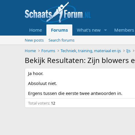
Home
Forums
What's new
Members
New posts
Search forums
Home
Forums
Techniek, training, materiaal en ijs
IJs
Bekijk Resultaten: Zijn blowers 
Ja hoor.
Absoluut niet.
Ergens tussen die eerste twee antwoorden in.
Total voters
12