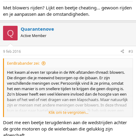
Met blowers rijden? Lijkt een beetje cheating... gewoon rijden
en je aanpassen aan de omstandigheden.
Quarantenove
Q
Active Member
9 feb 2016
#3
EenBrabander zei:
Het kwam al even ter sprake in de WK-afstanden-thread: blowers.
Die dingen die je meewind bezorgen op de ijsbaan. Er zijn
verschillende meningen over. Persoonlijk vind ik ze prima, omdat
het een manier is om snellere tijden te krijgen die geen doping is.
Zo'n blower heeft een veel kleinere invloed dan de hoogte van een
baan of het wel of niet dragen van een klapschaats. Maar natuurlijk
zijn er mensen met andere meningen over blowers. In deze thread
kun je daar naar hartelust over discussiëren. Ik heb ook even een
Klik om te vergroten...
poll toegevoegd over de blowers.
Doet me een beetje terugdenken aan de wedstrijden achter
de grote motoren op de wielerbaan die gelukkig zijn
afgeschaft.