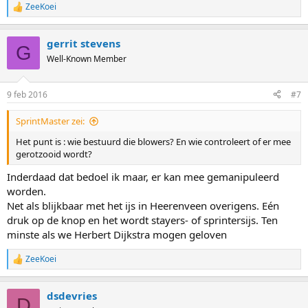
ZeeKoei
R
e
a
gerrit stevens
c
G
t
Well-Known Member
i
o
n
9 feb 2016
#7
s
:
SprintMaster zei:
Het punt is : wie bestuurd die blowers? En wie controleert of er mee
gerotzooid wordt?
Inderdaad dat bedoel ik maar, er kan mee gemanipuleerd
worden.
Net als blijkbaar met het ijs in Heerenveen overigens. Eén
druk op de knop en het wordt stayers- of sprintersijs. Ten
minste als we Herbert Dijkstra mogen geloven
ZeeKoei
R
e
a
dsdevries
c
D
t