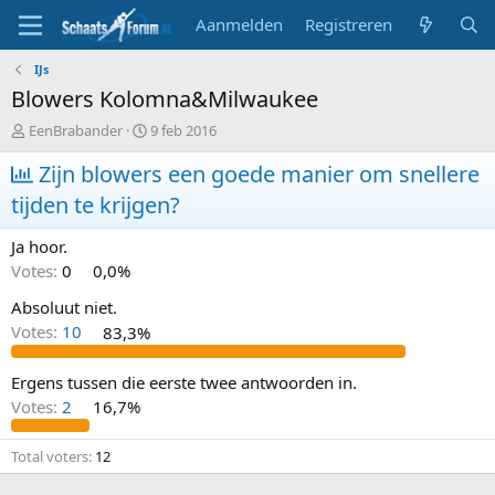
Aanmelden
Registreren
IJs
Blowers Kolomna&Milwaukee
T
S
EenBrabander
9 feb 2016
o
t
p
Zijn blowers een goede manier om snellere
a
i
r
tijden te krijgen?
c
t
s
d
Ja hoor.
t
a
a
t
Votes:
0
0,0%
r
u
Absoluut niet.
t
m
e
Votes:
10
83,3%
r
Ergens tussen die eerste twee antwoorden in.
Votes:
2
16,7%
Total voters
12