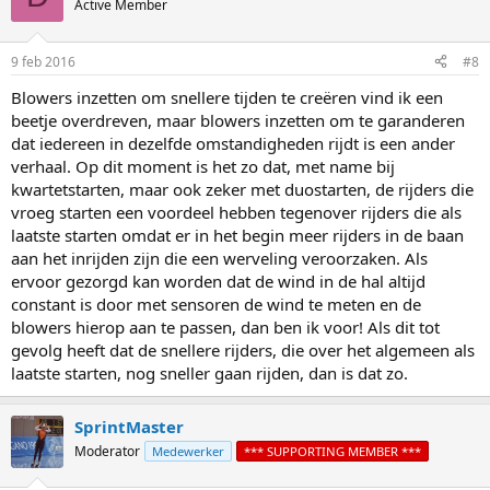
Active Member
i
o
n
9 feb 2016
#8
s
:
Blowers inzetten om snellere tijden te creëren vind ik een
beetje overdreven, maar blowers inzetten om te garanderen
dat iedereen in dezelfde omstandigheden rijdt is een ander
verhaal. Op dit moment is het zo dat, met name bij
kwartetstarten, maar ook zeker met duostarten, de rijders die
vroeg starten een voordeel hebben tegenover rijders die als
laatste starten omdat er in het begin meer rijders in de baan
aan het inrijden zijn die een werveling veroorzaken. Als
ervoor gezorgd kan worden dat de wind in de hal altijd
constant is door met sensoren de wind te meten en de
blowers hierop aan te passen, dan ben ik voor! Als dit tot
gevolg heeft dat de snellere rijders, die over het algemeen als
laatste starten, nog sneller gaan rijden, dan is dat zo.
SprintMaster
Moderator
Medewerker
*** SUPPORTING MEMBER ***