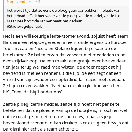
Nogevendit zei:
het wordt tijd dat ze eens de ploeg gaan aanpakken in plaats van
het individu. Ook hier weer: zelfde ploeg, zelfde middel, zelfde tijd.
Maar nee hoor: de renner heeft het gedaan.
#Struisvogelpolitiek
Het is een willekeurige lente-/zomeravond, zojuist heeft Team
Bardiani een etappe gereden in een ronde ergens op Europe
Tour-niveau en Nicola en Stefano liggen bij elkaar op de
hotelkamer. Ze balen ervan dat ze weer niet meededen in het
wedstrijdverloop. De een maakt een grapje over hoe ze daar
tien jaar terug wel raad mee wisten, de ander roept dat hij
bevriend is met een renner uit die tijd, de een zegt dat een
vriend van zijn zwager een opleiding farmacie heeft gedaan.
Ze liggen even wakker. "Niet aan de ploegleiding vertellen
hè", "nee, dit blijft onder ons".
Zelfde ploeg, zelfde middel, zelfde tijd hoeft niet per se te
betekenen dat de ploeg ervan op de hoogte is, misschien wel
dat ze nalatig zijn met interne controles, maar als je je
bovenstaand scenario in kan denken is er dus geen bewijs dat
Bardiani hier echt als team achter zit.