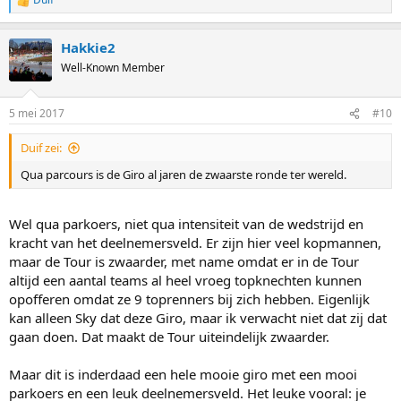
R
e
a
Hakkie2
c
t
Well-Known Member
i
o
n
5 mei 2017
#10
s
:
Duif zei:
Qua parcours is de Giro al jaren de zwaarste ronde ter wereld.
Wel qua parkoers, niet qua intensiteit van de wedstrijd en
kracht van het deelnemersveld. Er zijn hier veel kopmannen,
maar de Tour is zwaarder, met name omdat er in de Tour
altijd een aantal teams al heel vroeg topknechten kunnen
opofferen omdat ze 9 toprenners bij zich hebben. Eigenlijk
kan alleen Sky dat deze Giro, maar ik verwacht niet dat zij dat
gaan doen. Dat maakt de Tour uiteindelijk zwaarder.
Maar dit is inderdaad een hele mooie giro met een mooi
parkoers en een leuk deelnemersveld. Het leuke vooral: je