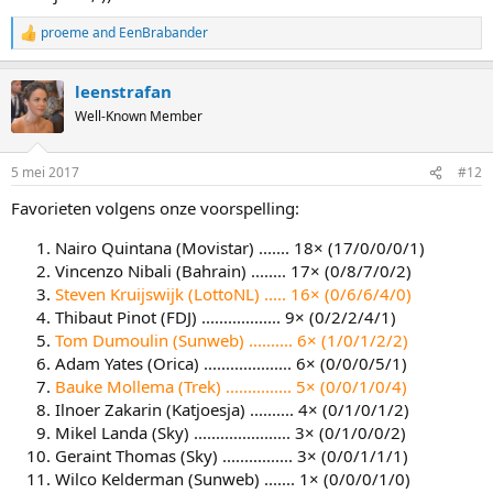
proeme
and
EenBrabander
R
e
a
leenstrafan
c
t
Well-Known Member
i
o
n
5 mei 2017
#12
s
:
Favorieten volgens onze voorspelling:
Nairo Quintana (Movistar) ....... 18× (17/0/0/0/1)
Vincenzo Nibali (Bahrain) ........ 17× (0/8/7/0/2)
Steven Kruijswijk (LottoNL) ..... 16× (0/6/6/4/0)
Thibaut Pinot (FDJ) .................. 9× (0/2/2/4/1)
Tom Dumoulin (Sunweb) .......... 6× (1/0/1/2/2)
Adam Yates (Orica) .................... 6× (0/0/0/5/1)
Bauke Mollema (Trek) ............... 5× (0/0/1/0/4)
Ilnoer Zakarin (Katjoesja) .......... 4× (0/1/0/1/2)
Mikel Landa (Sky) ...................... 3× (0/1/0/0/2)
Geraint Thomas (Sky) ................ 3× (0/0/1/1/1)
Wilco Kelderman (Sunweb) ....... 1× (0/0/0/1/0)