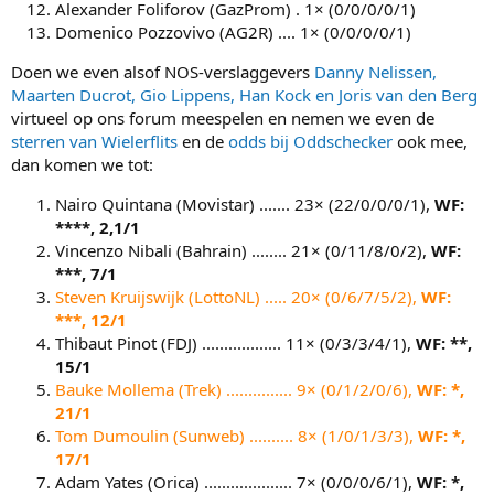
Alexander Foliforov (GazProm) . 1× (0/0/0/0/1)
Domenico Pozzovivo (AG2R) .... 1× (0/0/0/0/1)
Doen we even alsof NOS-verslaggevers
Danny Nelissen,
Maarten Ducrot, Gio Lippens, Han Kock en Joris van den Berg
virtueel op ons forum meespelen en nemen we even de
sterren van Wielerflits
en de
odds bij Oddschecker
ook mee,
dan komen we tot:
Nairo Quintana (Movistar) ....... 23× (22/0/0/0/1),
WF:
****, 2,1/1
Vincenzo Nibali (Bahrain) ........ 21× (0/11/8/0/2),
WF:
***, 7/1
Steven Kruijswijk (LottoNL) ..... 20× (0/6/7/5/2),
WF:
***, 12/1
Thibaut Pinot (FDJ) .................. 11× (0/3/3/4/1),
WF: **
,
15/1
Bauke Mollema (Trek) ............... 9× (0/1/2/0/6),
WF: *,
21/1
Tom Dumoulin (Sunweb) .......... 8× (1/0/1/3/3),
WF: *,
17/1
Adam Yates (Orica) .................... 7× (0/0/0/6/1),
WF: *,