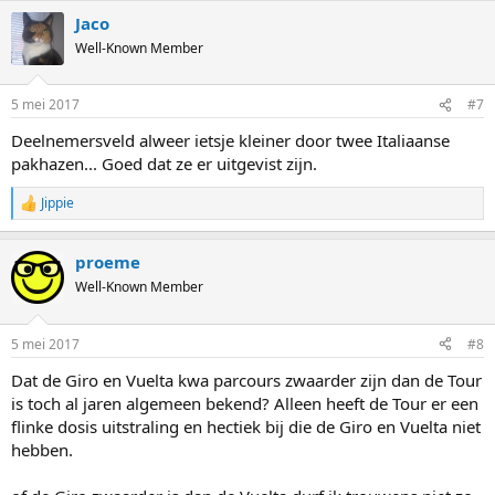
a
Jaco
c
t
Well-Known Member
i
o
n
5 mei 2017
#7
s
:
Deelnemersveld alweer ietsje kleiner door twee Italiaanse
pakhazen... Goed dat ze er uitgevist zijn.
Jippie
R
e
a
proeme
c
t
Well-Known Member
i
o
n
5 mei 2017
#8
s
:
Dat de Giro en Vuelta kwa parcours zwaarder zijn dan de Tour
is toch al jaren algemeen bekend? Alleen heeft de Tour er een
flinke dosis uitstraling en hectiek bij die de Giro en Vuelta niet
hebben.