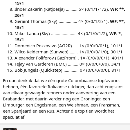
19/1
Ilnoer Zakarin (Katjoesja) .......... 5× (0/1/1/1/2),
WF: **,
26/1
Geraint Thomas (Sky) ................ 4× (0/0/1/2/1),
WF: **,
15/1
Mikel Landa (Sky) ...................... 4× (0/1/0/1/2),
WF: *
,
15/1
Domenico Pozzovivo (AG2R) .... 1× (0/0/0/0/1), 101/1
Wilco Kelderman (Sunweb) ....... 1× (0/0/0/1/0), 301/1
Alexander Foliforov (GazProm) . 1× (0/0/0/0/1), 401/1
Tejay van Garderen (BMC) ......... 0× (0/0/0/0/0), 34/1
Bob Jungels (Quickstep) ............. 0× (0/0/0/0/0), 81/1
En dan denk ik dat we één grote Colombiaanse topfavoriet
hebben, één favoriete Italiaanse uitdager, dan acht enigszins
aan elkaar gewaagde renners onder aanvoering van een
Brabander, met daarin verder nog een Groninger, een
Limburger, een Engelsman, een Welshman, een Fransman,
een Spanjaard en een Rus. Achter die top tien wordt het
speculatief.