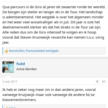
s
:
Qua parcours is de Giro al jaren de zwaarste ronde ter wereld.
De bergen zijn steiler en langer als in de Tour. Het landschap
is adembenemend. Het wegdek is over het algemeen minder
en het weer veel wisselvalliger als in juli. Dit jaar is ook het
deelnemersveld sterker als dat het straks in de Tour zal zijn.
Alle reden dus om de Giro intensief te volgen en ik hoop
vooral dat Steven Kruinewijk revanche kan nemen t.o.v. vorig
jaar.
leenstrafan
,
fransvanbakel
and
Jippie
R
e
a
fudd
c
t
Active Member
i
o
n
5 mei 2017
#5
s
:
Ik heb er zeker nog meer zin in dan andere jaren, vooral
vanwege Kruijswijk maar ook vanwege de andere NL'se
klassementsrenners.