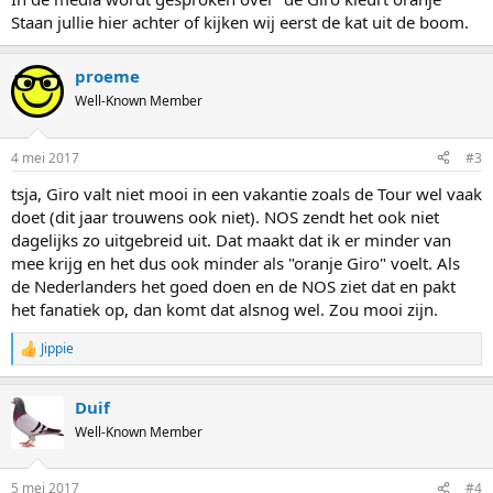
Staan jullie hier achter of kijken wij eerst de kat uit de boom.
proeme
Well-Known Member
4 mei 2017
#3
tsja, Giro valt niet mooi in een vakantie zoals de Tour wel vaak
doet (dit jaar trouwens ook niet). NOS zendt het ook niet
dagelijks zo uitgebreid uit. Dat maakt dat ik er minder van
mee krijg en het dus ook minder als "oranje Giro" voelt. Als
de Nederlanders het goed doen en de NOS ziet dat en pakt
het fanatiek op, dan komt dat alsnog wel. Zou mooi zijn.
Jippie
R
e
a
Duif
c
t
Well-Known Member
i
o
n
5 mei 2017
#4