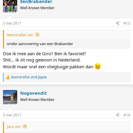
EenBrabander
Well-Known Member
5 mei 2017
#13
leenstrafan zei:
onder aanvoering van een Brabander
Doe ik mee aan de Giro? Ben ik favoriet?
Shit... ik zit nog gewoon in Nederland.
Wordt maar snel een vliegtuigje pakken dan
leenstrafan
and
Jippie
R
e
a
Nogevendit
c
t
Well-Known Member
i
o
n
5 mei 2017
#14
s
:
Jaco zei: