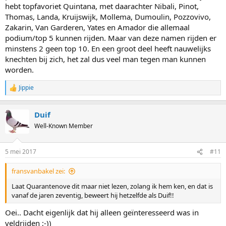
hebt topfavoriet Quintana, met daarachter Nibali, Pinot,
Thomas, Landa, Kruijswijk, Mollema, Dumoulin, Pozzovivo,
Zakarin, Van Garderen, Yates en Amador die allemaal
podium/top 5 kunnen rijden. Maar van deze namen rijden er
minstens 2 geen top 10. En een groot deel heeft nauwelijks
knechten bij zich, het zal dus veel man tegen man kunnen
worden.
Jippie
R
e
a
Duif
c
t
Well-Known Member
i
o
n
5 mei 2017
#11
s
:
fransvanbakel zei:
Laat Quarantenove dit maar niet lezen, zolang ik hem ken, en dat is
vanaf de jaren zeventig, beweert hij hetzelfde als Duif!!
Oei.. Dacht eigenlijk dat hij alleen geïnteresseerd was in
veldrijden ;-))