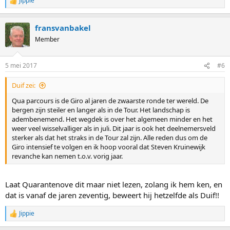
Jippie
R
e
a
fransvanbakel
c
t
Member
i
o
n
5 mei 2017
#6
s
:
Duif zei:
Qua parcours is de Giro al jaren de zwaarste ronde ter wereld. De
bergen zijn steiler en langer als in de Tour. Het landschap is
adembenemend. Het wegdek is over het algemeen minder en het
weer veel wisselvalliger als in juli. Dit jaar is ook het deelnemersveld
sterker als dat het straks in de Tour zal zijn. Alle reden dus om de
Giro intensief te volgen en ik hoop vooral dat Steven Kruinewijk
revanche kan nemen t.o.v. vorig jaar.
Laat Quarantenove dit maar niet lezen, zolang ik hem ken, en
dat is vanaf de jaren zeventig, beweert hij hetzelfde als Duif!!
Jippie
R
e