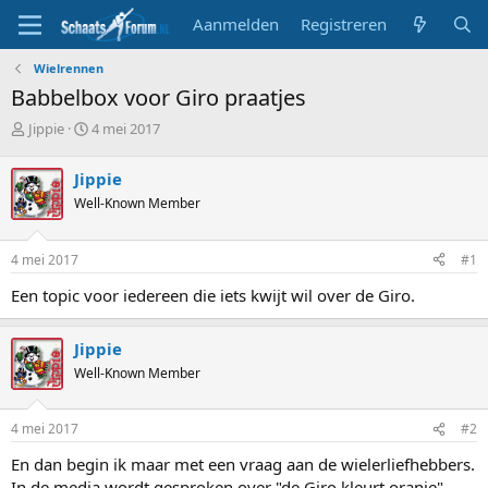
Aanmelden
Registreren
Wielrennen
Babbelbox voor Giro praatjes
T
S
Jippie
4 mei 2017
o
t
p
a
Jippie
i
r
Well-Known Member
c
t
s
d
t
a
4 mei 2017
#1
a
t
r
u
Een topic voor iedereen die iets kwijt wil over de Giro.
t
m
e
r
Jippie
Well-Known Member
4 mei 2017
#2
En dan begin ik maar met een vraag aan de wielerliefhebbers.
In de media wordt gesproken over "de Giro kleurt oranje"