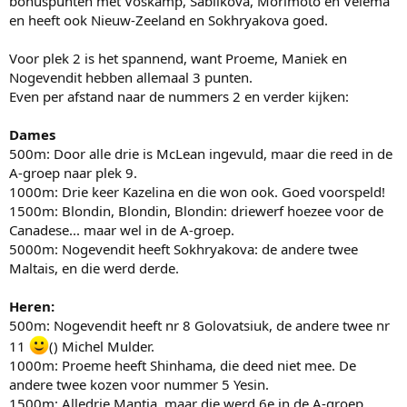
bonuspunten met Voskamp, Sablikova, Morimoto en Velema
en heeft ook Nieuw-Zeeland en Sokhryakova goed.
Voor plek 2 is het spannend, want Proeme, Maniek en
Nogevendit hebben allemaal 3 punten.
Even per afstand naar de nummers 2 en verder kijken:
Dames
500m: Door alle drie is McLean ingevuld, maar die reed in de
A-groep naar plek 9.
1000m: Drie keer Kazelina en die won ook. Goed voorspeld!
1500m: Blondin, Blondin, Blondin: driewerf hoezee voor de
Canadese... maar wel in de A-groep.
5000m: Nogevendit heeft Sokhryakova: de andere twee
Maltais, en die werd derde.
Heren:
500m: Nogevendit heeft nr 8 Golovatsiuk, de andere twee nr
11
() Michel Mulder.
1000m: Proeme heeft Shinhama, die deed niet mee. De
andere twee kozen voor nummer 5 Yesin.
1500m: Alledrie Mantia, maar die werd 6e in de A-groep.