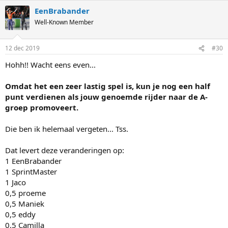
a
EenBrabander
c
t
Well-Known Member
i
o
n
12 dec 2019
#30
s
:
Hohh!! Wacht eens even...
Omdat het een zeer lastig spel is, kun je nog een half
punt verdienen als jouw genoemde rijder naar de A-
groep promoveert.
Die ben ik helemaal vergeten... Tss.
Dat levert deze veranderingen op:
1 EenBrabander
1 SprintMaster
1 Jaco
0,5 proeme
0,5 Maniek
0,5 eddy
0,5 Camilla