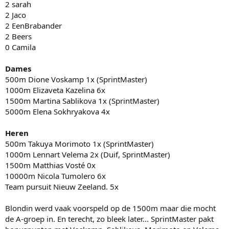
2 sarah
2 Jaco
2 EenBrabander
2 Beers
0 Camila
Dames
500m Dione Voskamp 1x (SprintMaster)
1000m Elizaveta Kazelina 6x
1500m Martina Sablikova 1x (SprintMaster)
5000m Elena Sokhryakova 4x
Heren
500m Takuya Morimoto 1x (SprintMaster)
1000m Lennart Velema 2x (Duif, SprintMaster)
1500m Matthias Vosté 0x
10000m Nicola Tumolero 6x
Team pursuit Nieuw Zeeland. 5x
Blondin werd vaak voorspeld op de 1500m maar die mocht
de A-groep in. En terecht, zo bleek later... SprintMaster pakt