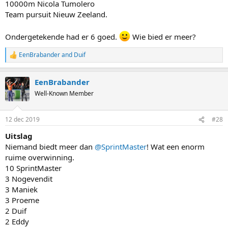
10000m Nicola Tumolero
Team pursuit Nieuw Zeeland.
Ondergetekende had er 6 goed.
Wie bied er meer?
EenBrabander
and
Duif
R
e
a
EenBrabander
c
t
Well-Known Member
i
o
n
12 dec 2019
#28
s
:
Uitslag
Niemand biedt meer dan
@SprintMaster
! Wat een enorm
ruime overwinning.
10 SprintMaster
3 Nogevendit
3 Maniek
3 Proeme
2 Duif
2 Eddy