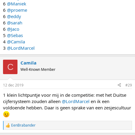
6
@Maniek
6
@proeme
6
@eddy
6
@sarah
6
@Jaco
5
@Sebas
4
@Camila
3
@LordMarcel
Camila
C
Well-Known Member
12 dec 2019
#29
1 klein lichtpuntje voor mij in de competitie: met het Duitse
cijfersysteem zouden alleen
@LordMarcel
en ik een
voldoende hebben. Daar is geen sprake van een zesjescultuur
EenBrabander
R
e