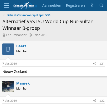
Aanmelden
Registreren
Schaatsforum Voorspel Spel (VSS)
Alternatief VSS ISU World Cup Nur-Sultan:
Winnaar B-groep
T
S
EenBrabander
5 dec 2019
o
t
p
a
Beers
B
i
r
Member
c
t
s
d
t
a
7 dec 2019
#21
a
t
r
u
Nieuw-Zeeland
t
m
e
r
Maniek
Member
7 dec 2019
#22