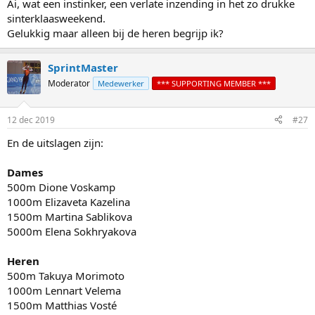
Ai, wat een instinker, een verlate inzending in het zo drukke
sinterklaasweekend.
Gelukkig maar alleen bij de heren begrijp ik?
SprintMaster
Moderator
Medewerker
*** SUPPORTING MEMBER ***
12 dec 2019
#27
En de uitslagen zijn:
Dames
500m Dione Voskamp
1000m Elizaveta Kazelina
1500m Martina Sablikova
5000m Elena Sokhryakova
Heren
500m Takuya Morimoto
1000m Lennart Velema
1500m Matthias Vosté