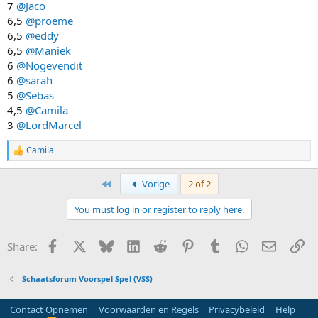
7
@Jaco
6,5
@proeme
6,5
@eddy
6,5
@Maniek
6
@Nogevendit
6
@sarah
5
@Sebas
4,5
@Camila
3
@LordMarcel
Camila
R
e
a
First
Vorige
2 of 2
c
t
You must log in or register to reply here.
i
o
n
Facebook
X
Bluesky
LinkedIn
Reddit
Pinterest
Tumblr
WhatsApp
E-mail
Li
Share:
s
:
Schaatsforum Voorspel Spel (VSS)
Contact Opnemen
Voorwaarden en Regels
Privacybeleid
Help