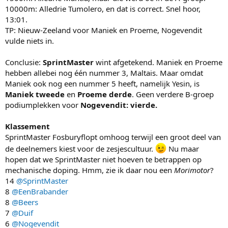
10000m: Alledrie Tumolero, en dat is correct. Snel hoor,
13:01.
TP: Nieuw-Zeeland voor Maniek en Proeme, Nogevendit
vulde niets in.
Conclusie:
SprintMaster
wint afgetekend. Maniek en Proeme
hebben allebei nog één nummer 3, Maltais. Maar omdat
Maniek ook nog een nummer 5 heeft, namelijk Yesin, is
Maniek tweede
en
Proeme derde
. Geen verdere B-groep
podiumplekken voor
Nogevendit: vierde.
Klassement
SprintMaster Fosburyflopt omhoog terwijl een groot deel van
de deelnemers kiest voor de zesjescultuur.
Nu maar
hopen dat we SprintMaster niet hoeven te betrappen op
mechanische doping. Hmm, zie ik daar nou een
Morimotor
?
14
@SprintMaster
8
@EenBrabander
8
@Beers
7
@Duif
6
@Nogevendit