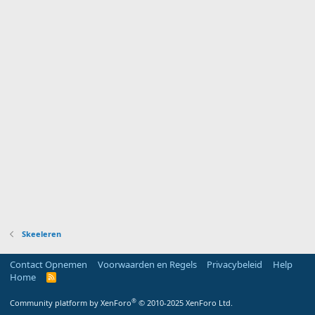
Skeeleren
Contact Opnemen
Voorwaarden en Regels
Privacybeleid
Help
Home
R
S
S
®
Community platform by XenForo
© 2010-2025 XenForo Ltd.