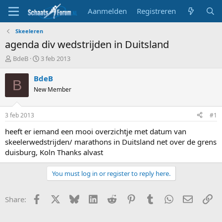
Aanmelden
Registreren
Skeeleren
agenda div wedstrijden in Duitsland
T
S
BdeB
3 feb 2013
o
t
p
a
BdeB
B
i
r
New Member
c
t
s
d
t
a
3 feb 2013
#1
a
t
r
u
heeft er iemand een mooi overzichtje met datum van
t
m
skeelerwedstrijden/ marathons in Duitsland net over de grens
e
duisburg, Koln Thanks alvast
r
You must log in or register to reply here.
Facebook
X
Bluesky
LinkedIn
Reddit
Pinterest
Tumblr
WhatsApp
E-mail
Li
Share: