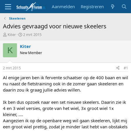
Aanmelden
Registreren
Skeeleren
Advies gevraagd voor nieuwe skeelers
T
S
Kiter
2 mrt 2015
o
t
p
a
Kiter
K
i
r
New Member
c
t
s
d
t
a
2 mrt 2015
#1
a
t
r
u
Al enige jaren ben ik fervente schaatser op de 400 baan en wil
t
m
nu naast de fietstraining ook in de zomer gaan skeeleren en
e
daarin zou ik graag jullie advies willen.
r
Ik ben dus opzoek naar een set nieuwe skeelers. Daarin zie ik
4 en 3 wiel versies, grote van het wiel, 3x groot wiel 1x
kleiner, ....
Aangezien ik op de openbare weg wil gaan skeeleren, lijkt mij
een groot wiel prettig, zodat je minder last hebt van obstakels