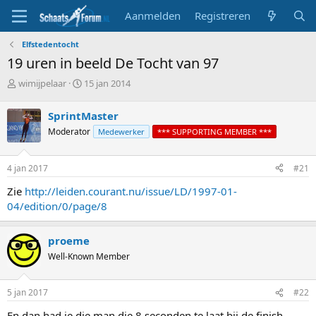
Aanmelden
Registreren
Elfstedentocht
19 uren in beeld De Tocht van 97
T
S
wimijpelaar
15 jan 2014
o
t
p
a
SprintMaster
i
r
Moderator
Medewerker
*** SUPPORTING MEMBER ***
c
t
s
d
t
a
4 jan 2017
#21
a
t
r
u
Zie
http://leiden.courant.nu/issue/LD/1997-01-
t
m
04/edition/0/page/8
e
r
proeme
Well-Known Member
5 jan 2017
#22
En dan had je die man die 8 seconden te laat bij de finish