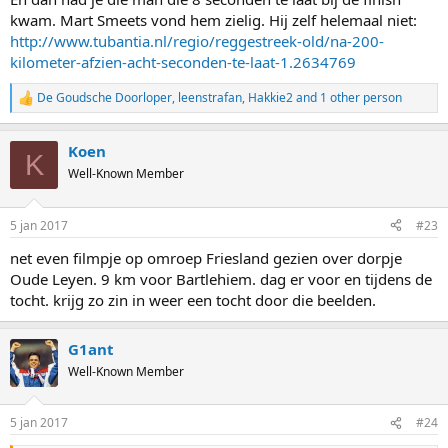
kwam. Mart Smeets vond hem zielig. Hij zelf helemaal niet:
http://www.tubantia.nl/regio/reggestreek-old/na-200-
kilometer-afzien-acht-seconden-te-laat-1.2634769
De Goudsche Doorloper
,
leenstrafan
,
Hakkie2
and 1 other person
R
e
a
Koen
c
K
t
Well-Known Member
i
o
n
5 jan 2017
#23
s
:
net even filmpje op omroep Friesland gezien over dorpje
Oude Leyen. 9 km voor Bartlehiem. dag er voor en tijdens de
tocht. krijg zo zin in weer een tocht door die beelden.
G1ant
Well-Known Member
5 jan 2017
#24