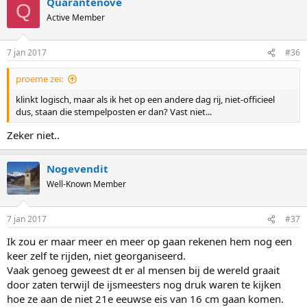
Quarantenove
Q
Active Member
7 jan 2017
#36
proeme zei:
klinkt logisch, maar als ik het op een andere dag rij, niet-officieel
dus, staan die stempelposten er dan? Vast niet...
Zeker niet..
Nogevendit
Well-Known Member
7 jan 2017
#37
Ik zou er maar meer en meer op gaan rekenen hem nog een
keer zelf te rijden, niet georganiseerd.
Vaak genoeg geweest dt er al mensen bij de wereld graait
door zaten terwijl de ijsmeesters nog druk waren te kijken
hoe ze aan de niet 21e eeuwse eis van 16 cm gaan komen.