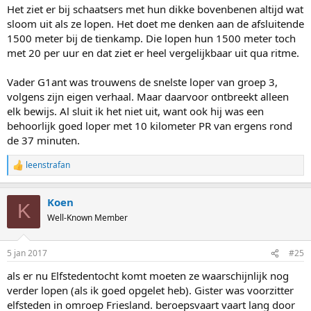
Het ziet er bij schaatsers met hun dikke bovenbenen altijd wat
sloom uit als ze lopen. Het doet me denken aan de afsluitende
1500 meter bij de tienkamp. Die lopen hun 1500 meter toch
met 20 per uur en dat ziet er heel vergelijkbaar uit qua ritme.
Vader G1ant was trouwens de snelste loper van groep 3,
volgens zijn eigen verhaal. Maar daarvoor ontbreekt alleen
elk bewijs. Al sluit ik het niet uit, want ook hij was een
behoorlijk goed loper met 10 kilometer PR van ergens rond
de 37 minuten.
leenstrafan
R
e
a
Koen
c
K
t
Well-Known Member
i
o
n
5 jan 2017
#25
s
:
als er nu Elfstedentocht komt moeten ze waarschijnlijk nog
verder lopen (als ik goed opgelet heb). Gister was voorzitter
elfsteden in omroep Friesland. beroepsvaart vaart lang door