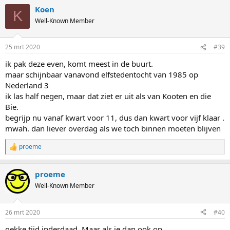
Koen
K
Well-Known Member
25 mrt 2020
#39
ik pak deze even, komt meest in de buurt.
maar schijnbaar vanavond elfstedentocht van 1985 op
Nederland 3
ik las half negen, maar dat ziet er uit als van Kooten en die
Bie.
begrijp nu vanaf kwart voor 11, dus dan kwart voor vijf klaar .
mwah. dan liever overdag als we toch binnen moeten blijven
proeme
R
e
a
proeme
c
t
Well-Known Member
i
o
n
26 mrt 2020
#40
s
:
gekke tijd inderdaad. Maar als ie dan ook op