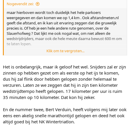
Nogevendit zei:
maar hierboven wordt toch duidelijk het hele parkoers
weergegeven en dan komen we op 1,4 km . Ook afstandmeten.nl
geeft die afstand, en ik kan uit ervaring zeggen dat die gruwelijk
precies is. Of heb je een hele andere rute genomen, over de
Slauerhofweg ? Dat lijkt me ook nogal wat, om niet alleen de
wedstrijdrijders, maar ook de hele meute daarna bewust 600 m om
te laten lopen.
Klik om te vergroten...
De reporters repten over Haiko Bouma op op, maar moesten
natuurlijk ook maar gissen met alleen het pak duideljk in beeld.
Gezien het toch meer sukkeldrafje van de anderen, en de geringe
Het is onbelangrijk, maar ik geloof het wel. Snijders zal er zijn
voorsporing van de nr 1 op nr 2, 3 etc. lijkt 17 per uur me echt niet
zinnen op hebben gezet om als eerste op het ijs te komen,
het geval.
dus hij zal flink door hebben gelopen zonder helemaal te
17 is echt al voor de meesten wedstrijdtempo, met een hoog ritme.
verzuren. Laten ze we zeggen dat hij in zijn tien kilometer
Dat zie je er zo aan af dat het dat niet is.
wedstrijdtempo heeft gelopen. 17 kilometer per uur is ruim
35 minuten op 10 kilometer. Dat kon hij zeker.
En de nummer twee, Bert Verduin, heeft volgens mij later ook
eens een akelig snelle marathontijd gelopen en deed het ook
altijd goed bij het NK Wintertriatlon.