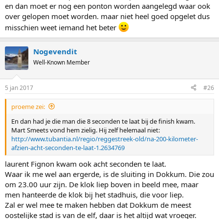
en dan moet er nog een ponton worden aangelegd waar ook
over gelopen moet worden. maar niet heel goed opgelet dus
misschien weet iemand het beter
Nogevendit
Well-Known Member
5 jan 2017
#26
proeme zei:
En dan had je die man die 8 seconden te laat bij de finish kwam.
Mart Smeets vond hem zielig. Hij zelf helemaal niet:
http://www.tubantia.nl/regio/reggestreek-old/na-200-kilometer-
afzien-acht-seconden-te-laat-1.2634769
laurent Fignon kwam ook acht seconden te laat.
Waar ik me wel aan ergerde, is de sluiting in Dokkum. Die zou
om 23.00 uur zijn. De klok liep boven in beeld mee, maar
men hanteerde de klok bij het stadhuis, die voor liep.
Zal er wel mee te maken hebben dat Dokkum de meest
oostelijke stad is van de elf, daar is het altijd wat vroeger.