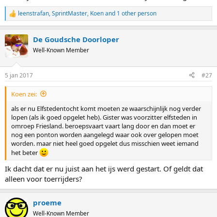
leenstrafan
,
SprintMaster
,
Koen
and 1 other person
R
e
a
De Goudsche Doorloper
c
t
Well-Known Member
i
o
n
5 jan 2017
#27
s
:
Koen zei:
als er nu Elfstedentocht komt moeten ze waarschijnlijk nog verder
lopen (als ik goed opgelet heb). Gister was voorzitter elfsteden in
omroep Friesland. beroepsvaart vaart lang door en dan moet er
nog een ponton worden aangelegd waar ook over gelopen moet
worden. maar niet heel goed opgelet dus misschien weet iemand
het beter
Ik dacht dat er nu juist aan het ijs werd gestart. Of geldt dat
alleen voor toerrijders?
proeme
Well-Known Member