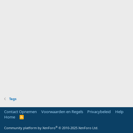
Tags
Contact Opnemen
Voorwaarden en Regels
Privacybeleid
Help
Home
R
S
S
®
Community platform by XenForo
© 2010-2025 XenForo Ltd.