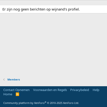
Er zijn nog geen berichten op wijnand's profiel.
Members
Contact Opnemen
Voorwaarden en Regels
Privacybeleid
Help
Home
R
S
S
®
Community platform by XenForo
© 2010-2025 XenForo Ltd.