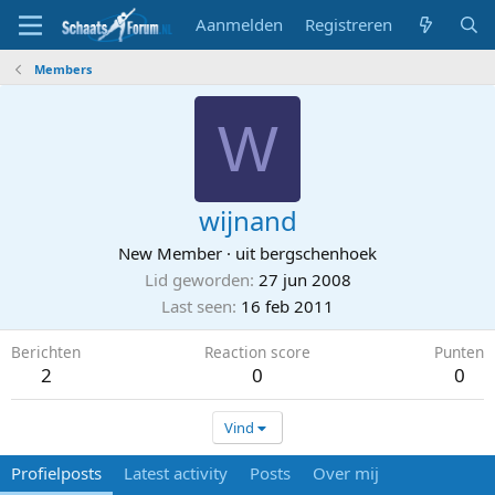
Aanmelden
Registreren
Members
W
wijnand
New Member
·
uit
bergschenhoek
Lid geworden
27 jun 2008
Last seen
16 feb 2011
Berichten
Reaction score
Punten
2
0
0
Vind
Profielposts
Latest activity
Posts
Over mij