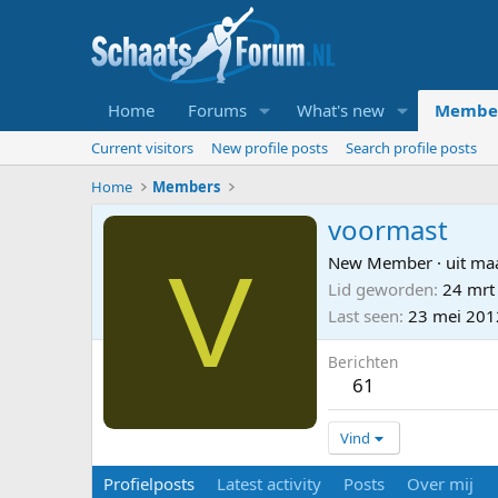
Home
Forums
What's new
Membe
Current visitors
New profile posts
Search profile posts
Home
Members
voormast
V
New Member
·
uit
ma
Lid geworden
24 mrt
Last seen
23 mei 201
Berichten
61
Vind
Profielposts
Latest activity
Posts
Over mij