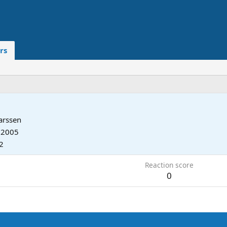
rs
arssen
 2005
2
Reaction score
0