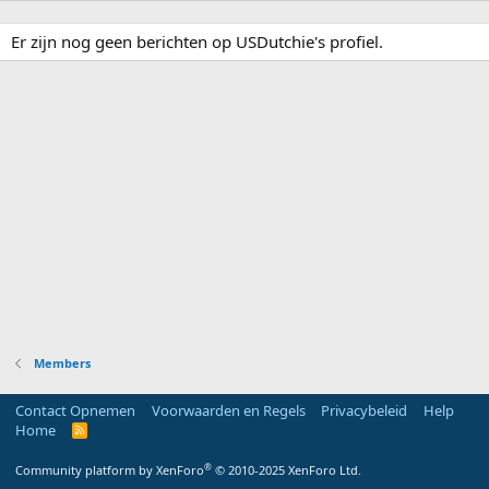
Er zijn nog geen berichten op USDutchie's profiel.
Members
Contact Opnemen
Voorwaarden en Regels
Privacybeleid
Help
Home
R
S
S
®
Community platform by XenForo
© 2010-2025 XenForo Ltd.