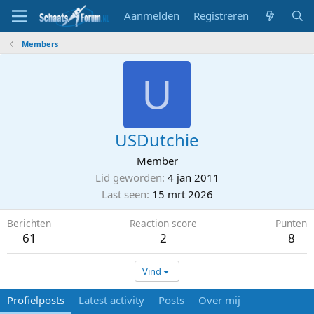
Aanmelden
Registreren
Members
U
USDutchie
Member
Lid geworden
4 jan 2011
Last seen
15 mrt 2026
Berichten
Reaction score
Punten
61
2
8
Vind
Profielposts
Latest activity
Posts
Over mij