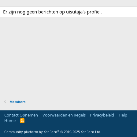
Er zijn nog geen berichten op uisutaja's profiel.
Members
Contact Opnemen
Voorwaarden en Regels
Privacybeleid
Help
Home
R
S
S
®
Community platform by XenForo
© 2010-2025 XenForo Ltd.