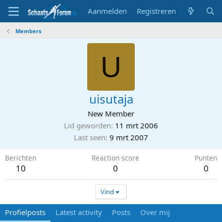
Aanmelden
Registreren
Members
U
uisutaja
New Member
Lid geworden
11 mrt 2006
Last seen
9 mrt 2007
Berichten
Reaction score
Punten
10
0
0
Vind
Profielposts
Latest activity
Posts
Over mij