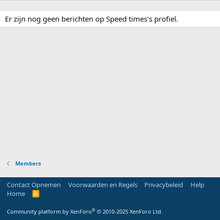
Er zijn nog geen berichten op Speed times's profiel.
Members
Contact Opnemen
Voorwaarden en Regels
Privacybeleid
Help
Home
R
S
S
®
Community platform by XenForo
© 2010-2025 XenForo Ltd.