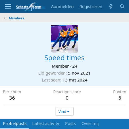
Aanmelden
Registreren
Members
Speed times
Member
·
24
Lid geworden
5 nov 2021
Last seen
13 mrt 2024
Berichten
Reaction score
Punten
36
0
6
Vind
Profielposts
Latest activity
Posts
Over mij