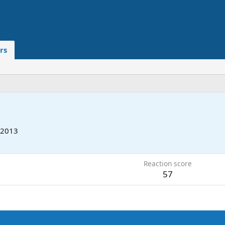
rs
 2013
Reaction score
57