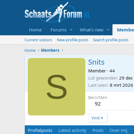
Home
Forums
What's new
Membe
Current visitors
New profile posts
Search profile posts
Home
Members
Snits
S
Member
·
44
Lid geworden
29 dec
Last seen
8 mrt 2026
Berichten
92
Vind
Profielposts
Latest activity
Posts
Over mij