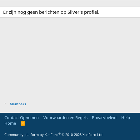
Er zijn nog geen berichten op Silver's profiel.
Members
Contact Opnemen
Voorwaarden en Regels
Privacybeleid
Help
Home
R
S
S
®
Community platform by XenForo
© 2010-2025 XenForo Ltd.