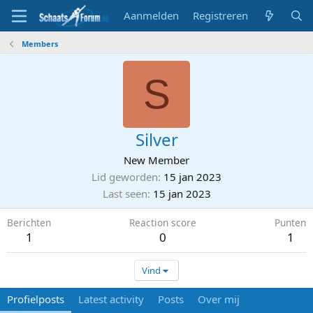
Aanmelden
Registreren
Members
S
Silver
New Member
Lid geworden
15 jan 2023
Last seen
15 jan 2023
Berichten
Reaction score
Punten
1
0
1
Vind
Profielposts
Latest activity
Posts
Over mij