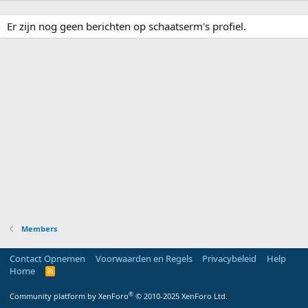
Er zijn nog geen berichten op schaatserm's profiel.
Members
Contact Opnemen
Voorwaarden en Regels
Privacybeleid
Help
Home
R
S
S
®
Community platform by XenForo
© 2010-2025 XenForo Ltd.