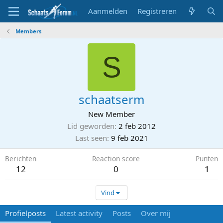
Aanmelden
Registreren
Members
S
schaatserm
New Member
Lid geworden
2 feb 2012
Last seen
9 feb 2021
Berichten
Reaction score
Punten
12
0
1
Vind
Profielposts
Latest activity
Posts
Over mij