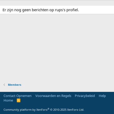
Er zijn nog geen berichten op rups's profiel.
Members
Contact Opnemen
Voorwaarden en Regels
Privacybeleid
Help
Home
R
S
S
®
Community platform by XenForo
© 2010-2025 XenForo Ltd.