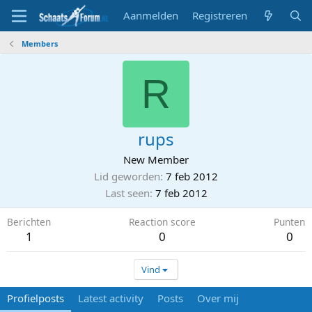
Aanmelden
Registreren
Members
R
rups
New Member
Lid geworden
7 feb 2012
Last seen
7 feb 2012
Berichten
Reaction score
Punten
1
0
0
Vind
Profielposts
Latest activity
Posts
Over mij