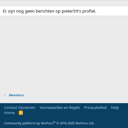
Er zijn nog geen berichten op pieter59's profiel.
Members
Contact Opnemen
Voorwaarden en Regels
Privacybeleid
Help
Home
R
S
S
®
Community platform by XenForo
© 2010-2025 XenForo Ltd.