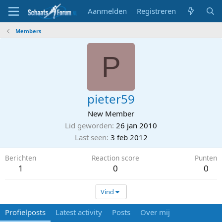
Aanmelden
Registreren
Members
P
pieter59
New Member
Lid geworden
26 jan 2010
Last seen
3 feb 2012
Berichten
Reaction score
Punten
1
0
0
Vind
Profielposts
Latest activity
Posts
Over mij