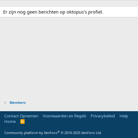
Er zijn nog geen berichten op oktopus's profiel.
Members
Contact Opnemen
Voorwaarden en Regels
Privacybeleid
Help
Home
R
S
S
®
Community platform by XenForo
© 2010-2025 XenForo Ltd.