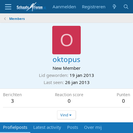
Aanmelden
Registreren
Members
O
oktopus
New Member
Lid geworden
19 jan 2013
Last seen
26 jan 2013
Berichten
Reaction score
Punten
3
0
0
Vind
Profielposts
Latest activity
Posts
Over mij