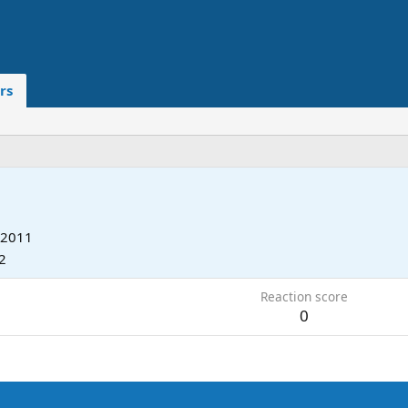
rs
 2011
2
Reaction score
0