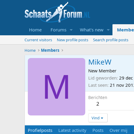
Home
Forums
What's new
Membe
Current visitors
New profile posts
Search profile posts
Home
Members
MikeW
M
New Member
Lid geworden
29 dec
Last seen
21 nov 201
Berichten
2
Vind
Profielposts
Latest activity
Posts
Over mij