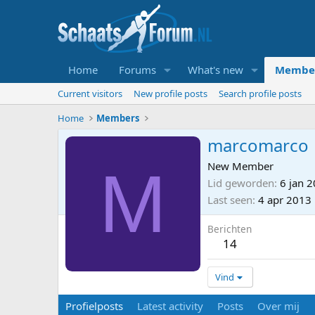
Home
Forums
What's new
Membe
Current visitors
New profile posts
Search profile posts
Home
Members
marcomarco
M
New Member
Lid geworden
6 jan 
Last seen
4 apr 2013
Berichten
14
Vind
Profielposts
Latest activity
Posts
Over mij