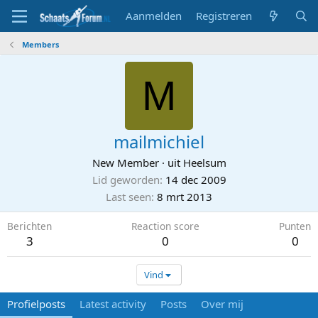
Aanmelden
Registreren
Members
M
mailmichiel
New Member
·
uit
Heelsum
Lid geworden
14 dec 2009
Last seen
8 mrt 2013
Berichten
Reaction score
Punten
3
0
0
Vind
Profielposts
Latest activity
Posts
Over mij