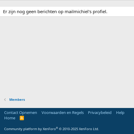
Er zijn nog geen berichten op mailmichiel's profiel.
Members
Contact Opnemen
Voorwaarden en Regels
Privacybeleid
Help
Home
R
S
S
®
Community platform by XenForo
© 2010-2025 XenForo Ltd.