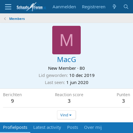
Aanmelden
Registreren
Members
M
MacG
New Member
·
80
Lid geworden
10 dec 2019
Last seen
1 jun 2020
Berichten
Reaction score
Punten
9
3
3
Vind
Profielposts
Latest activity
Posts
Over mij