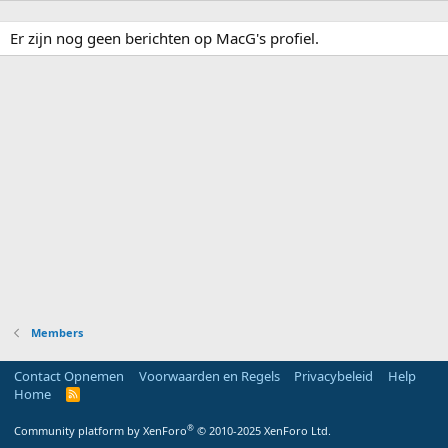
Er zijn nog geen berichten op MacG's profiel.
Members
Contact Opnemen
Voorwaarden en Regels
Privacybeleid
Help
Home
R
S
S
®
Community platform by XenForo
© 2010-2025 XenForo Ltd.