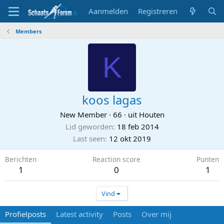
Aanmelden
Registreren
Members
K
koos lagas
New Member
·
66
·
uit
Houten
Lid geworden
18 feb 2014
Last seen
12 okt 2019
Berichten
Reaction score
Punten
1
0
1
Vind
Profielposts
Latest activity
Posts
Over mij