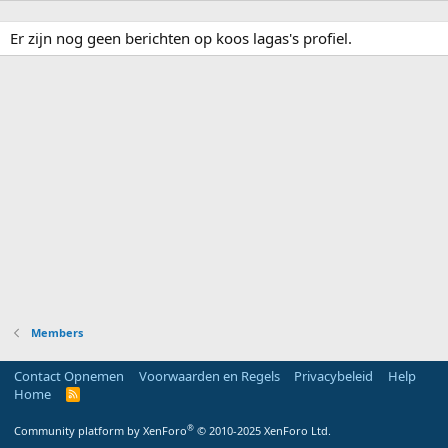
Er zijn nog geen berichten op koos lagas's profiel.
Members
Contact Opnemen
Voorwaarden en Regels
Privacybeleid
Help
Home
R
S
S
®
Community platform by XenForo
© 2010-2025 XenForo Ltd.