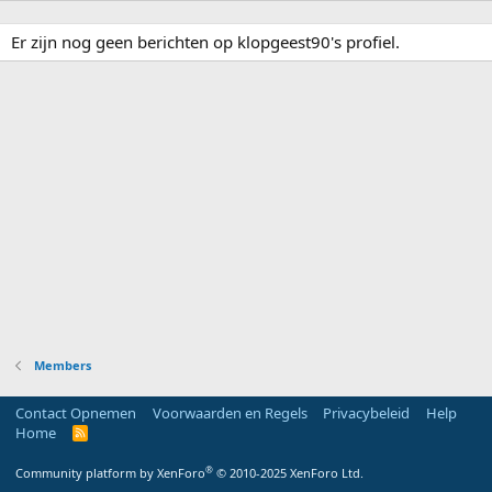
Er zijn nog geen berichten op klopgeest90's profiel.
Members
Contact Opnemen
Voorwaarden en Regels
Privacybeleid
Help
Home
R
S
S
®
Community platform by XenForo
© 2010-2025 XenForo Ltd.