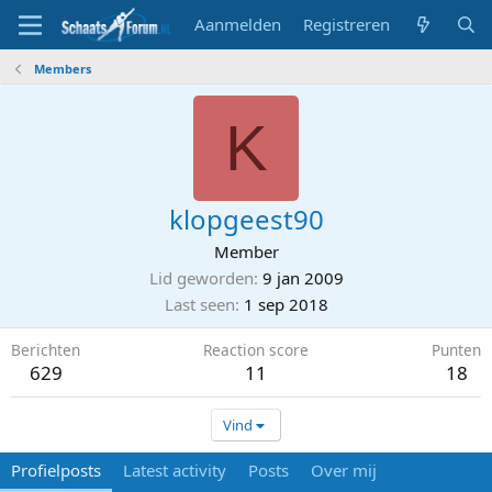
Aanmelden
Registreren
Members
K
klopgeest90
Member
Lid geworden
9 jan 2009
Last seen
1 sep 2018
Berichten
Reaction score
Punten
629
11
18
Vind
Profielposts
Latest activity
Posts
Over mij