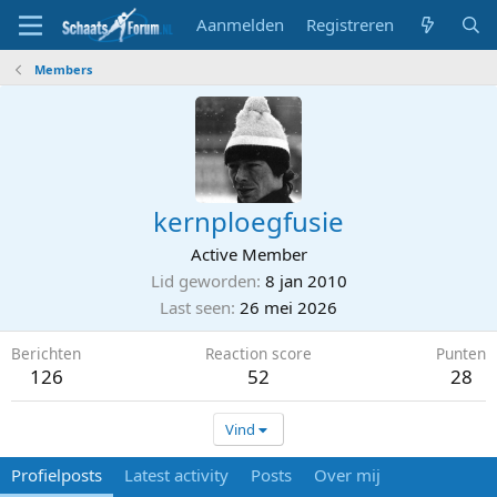
Aanmelden
Registreren
Members
kernploegfusie
Active Member
Lid geworden
8 jan 2010
Last seen
26 mei 2026
Berichten
Reaction score
Punten
126
52
28
Vind
Profielposts
Latest activity
Posts
Over mij