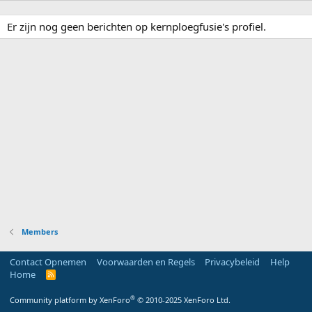
Er zijn nog geen berichten op kernploegfusie's profiel.
Members
Contact Opnemen
Voorwaarden en Regels
Privacybeleid
Help
Home
R
S
S
®
Community platform by XenForo
© 2010-2025 XenForo Ltd.