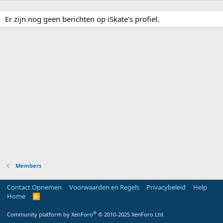
Er zijn nog geen berichten op iSkate's profiel.
Members
Contact Opnemen
Voorwaarden en Regels
Privacybeleid
Help
Home
R
S
S
®
Community platform by XenForo
© 2010-2025 XenForo Ltd.