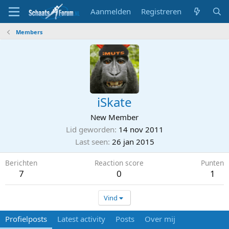
Aanmelden
Registreren
Members
iSkate
New Member
Lid geworden
14 nov 2011
Last seen
26 jan 2015
Berichten
Reaction score
Punten
7
0
1
Vind
Profielposts
Latest activity
Posts
Over mij