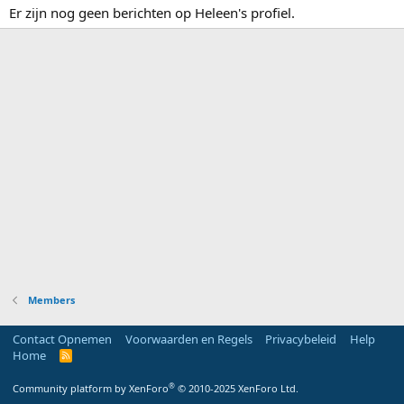
Er zijn nog geen berichten op Heleen's profiel.
Members
Contact Opnemen
Voorwaarden en Regels
Privacybeleid
Help
Home
R
S
S
®
Community platform by XenForo
© 2010-2025 XenForo Ltd.