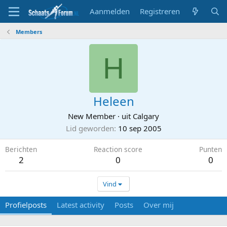
Aanmelden
Registreren
Members
H
Heleen
New Member
·
uit
Calgary
Lid geworden
10 sep 2005
Berichten
Reaction score
Punten
2
0
0
Vind
Profielposts
Latest activity
Posts
Over mij