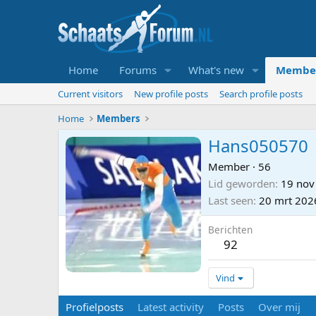
Home
Forums
What's new
Membe
Current visitors
New profile posts
Search profile posts
Home
Members
Hans050570
Member
·
56
Lid geworden
19 nov
Last seen
20 mrt 202
Berichten
92
Vind
Profielposts
Latest activity
Posts
Over mij