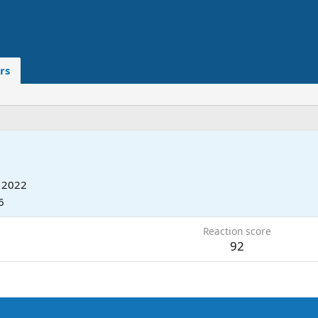
rs
 2022
6
Reaction score
92