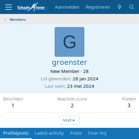
Aanmelden
Registreren
Members
G
groenster
New Member
·
28
Lid geworden
28 jan 2024
Last seen
23 mei 2024
Berichten
Reaction score
Punten
1
2
3
Vind
Profielposts
Latest activity
Posts
Over mij