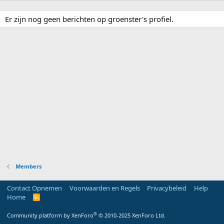
Er zijn nog geen berichten op groenster's profiel.
Members
Contact Opnemen
Voorwaarden en Regels
Privacybeleid
Help
Home
R
S
S
®
Community platform by XenForo
© 2010-2025 XenForo Ltd.