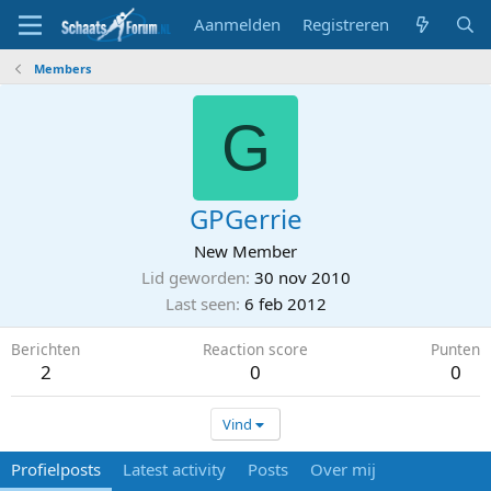
Aanmelden
Registreren
Members
G
GPGerrie
New Member
Lid geworden
30 nov 2010
Last seen
6 feb 2012
Berichten
Reaction score
Punten
2
0
0
Vind
Profielposts
Latest activity
Posts
Over mij