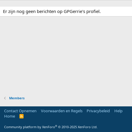
Er zijn nog geen berichten op GPGerrie's profiel.
Members
Contact Opnemen
Voorwaarden en Regels
Privacybeleid
Help
Home
R
S
S
®
Community platform by XenForo
© 2010-2025 XenForo Ltd.