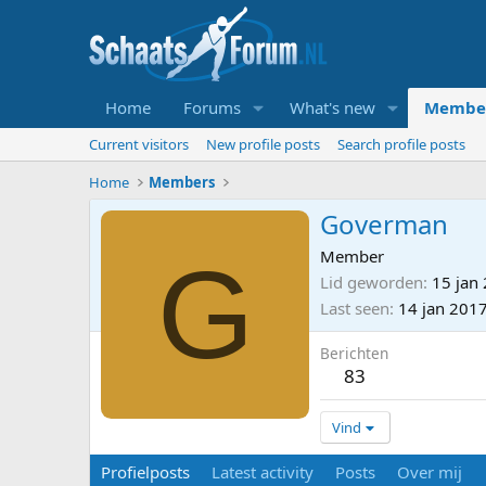
Home
Forums
What's new
Membe
Current visitors
New profile posts
Search profile posts
Home
Members
Goverman
G
Member
Lid geworden
15 jan
Last seen
14 jan 201
Berichten
83
Vind
Profielposts
Latest activity
Posts
Over mij