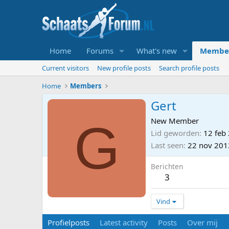
Home
Forums
What's new
Membe
Current visitors
New profile posts
Search profile posts
Home
Members
Gert
G
New Member
Lid geworden
12 feb
Last seen
22 nov 201
Berichten
3
Vind
Profielposts
Latest activity
Posts
Over mij