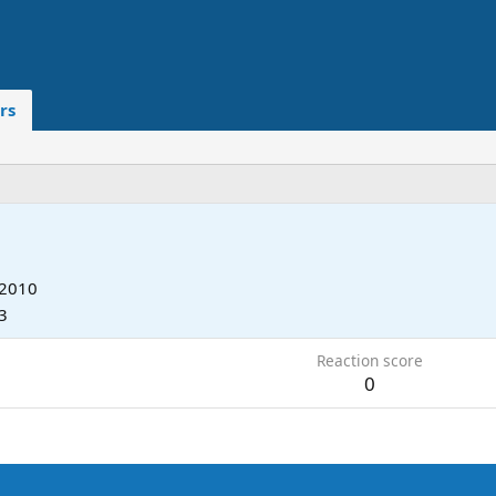
rs
 2010
3
Reaction score
0