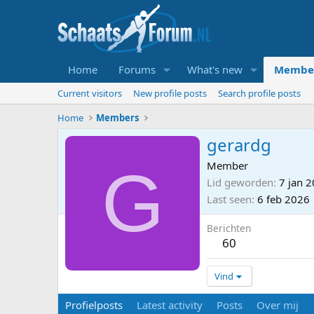
Home
Forums
What's new
Membe
Current visitors
New profile posts
Search profile posts
Home
Members
gerardg
G
Member
Lid geworden
7 jan 
Last seen
6 feb 2026
Berichten
60
Vind
Profielposts
Latest activity
Posts
Over mij