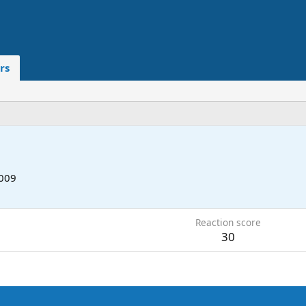
rs
2009
Reaction score
30