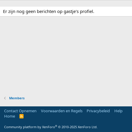
Er zijn nog geen berichten op gastje's profiel.
Members
Contact Opnemen
Voorwaarden en Regels
Privacybeleid
Help
Home
R
S
S
®
Community platform by XenForo
© 2010-2025 XenForo Ltd.