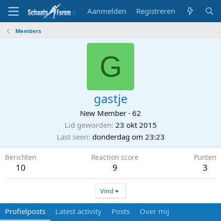
Aanmelden
Registreren
Members
G
gastje
New Member
·
62
Lid geworden
23 okt 2015
Last seen
donderdag om 23:23
Berichten
Reaction score
Punten
10
9
3
Vind
Profielposts
Latest activity
Posts
Over mij