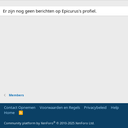
Er zijn nog geen berichten op Epicurus's profiel.
Members
Contact Opnemen
Voorwaarden en Regels
Privacybeleid
Help
Home
R
S
S
®
Community platform by XenForo
© 2010-2025 XenForo Ltd.