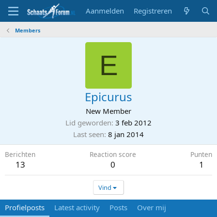
Aanmelden
Registreren
Members
E
Epicurus
New Member
Lid geworden
3 feb 2012
Last seen
8 jan 2014
Berichten
Reaction score
Punten
13
0
1
Vind
Profielposts
Latest activity
Posts
Over mij